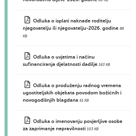
80 KB
Odluka o isplati naknade roditelju
njegovatelju ili njegovatelju-2026. godine
88
KB
Odluka o uvjetima i načinu
sufinanciranja djelatnosti dadilje
163 KB
Odluka o produženju radnog vremena
ugostiteljskih objekata povodom božićnih i
novogodišnjih blagdana
61 KB
Odluka o imenovanju povjerljive osobe
za zaprimanje nepravilnosti
103 KB