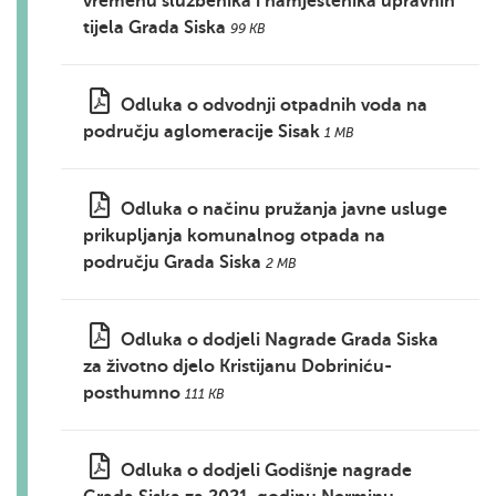
vremenu službenika i namještenika upravnih
tijela Grada Siska
99 KB
Odluka o odvodnji otpadnih voda na
području aglomeracije Sisak
1 MB
Odluka o načinu pružanja javne usluge
prikupljanja komunalnog otpada na
području Grada Siska
2 MB
Odluka o dodjeli Nagrade Grada Siska
za životno djelo Kristijanu Dobriniću-
posthumno
111 KB
Odluka o dodjeli Godišnje nagrade