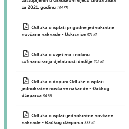
zastupljenih u Gradskom vijeću Grada Siska
za 2021. godinu
164 KB
Odluka o isplati prigodne jednokratne
novčane naknade - Uskrsnice
571 KB
Odluka o uvjetima i načinu
sufinanciranja djelatnosti dadilje
798 KB
Odluka o dopuni Odluke o isplati
jednokratne novčane nakande - Đačkog
džeparca
56 KB
Odluka o isplati jednokratne novčane
naknade - Đačkog džeparca
555 KB