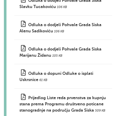
Odluka o dodjeli Pohvale Grada Siska
Slavku Tucakoviću
106 KB
Odluka o dodjeli Pohvale Grada Siska
Alenu Sadikoviću
106 KB
Odluka o dodjeli Pohvale Grada Siska
Marijanu Židanu
105 KB
Odluka o dopuni Odluke o isplati
Uskrsnice
61 KB
Prijedlog Liste reda prvenstva za kupnju
stana prema Programu društveno poticane
stanogradnje na području Grada Siska
509 KB