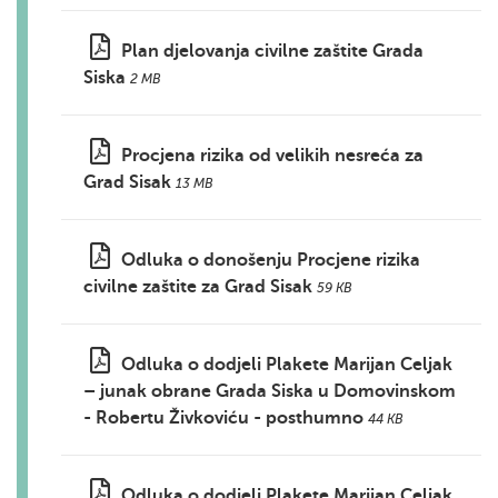
Plan djelovanja civilne zaštite Grada
Siska
2 MB
Procjena rizika od velikih nesreća za
Grad Sisak
13 MB
Odluka o donošenju Procjene rizika
civilne zaštite za Grad Sisak
59 KB
Odluka o dodjeli Plakete Marijan Celjak
– junak obrane Grada Siska u Domovinskom
- Robertu Živkoviću - posthumno
44 KB
Odluka o dodjeli Plakete Marijan Celjak