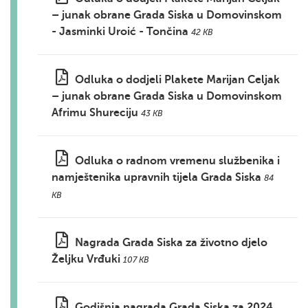
– junak obrane Grada Siska u Domovinskom
- Jasminki Uroić - Tončina
42 KB
Odluka o dodjeli Plakete Marijan Celjak
– junak obrane Grada Siska u Domovinskom
Afrimu Shureciju
43 KB
Odluka o radnom vremenu službenika i
namještenika upravnih tijela Grada Siska
84
KB
Nagrada Grada Siska za životno djelo
Željku Vrđuki
107 KB
Godišnja nagrada Grada Siska za 2024.