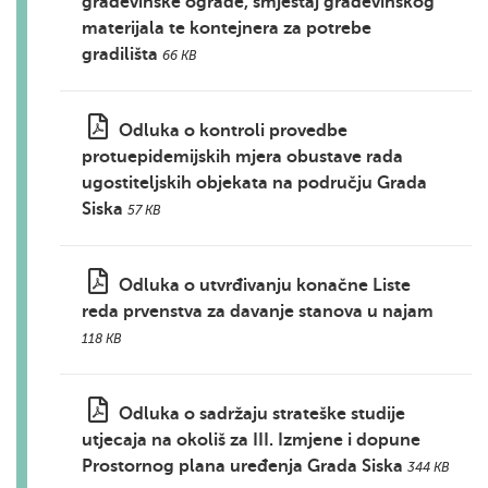
građevinske ograde, smještaj građevinskog
materijala te kontejnera za potrebe
gradilišta
66 KB
Odluka o kontroli provedbe
protuepidemijskih mjera obustave rada
ugostiteljskih objekata na području Grada
Siska
57 KB
Odluka o utvrđivanju konačne Liste
reda prvenstva za davanje stanova u najam
118 KB
Odluka o sadržaju strateške studije
utjecaja na okoliš za III. Izmjene i dopune
Prostornog plana uređenja Grada Siska
344 KB