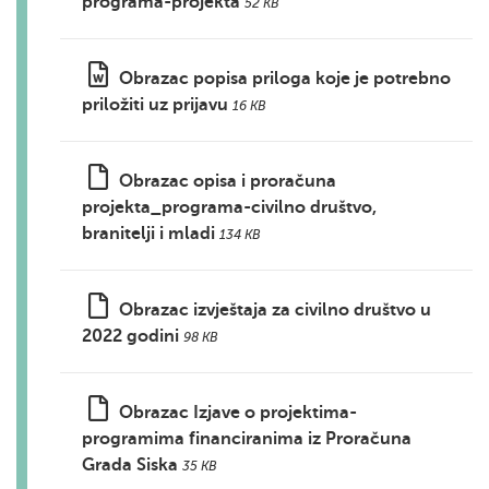
programa-projekta
52 KB
Obrazac popisa priloga koje je potrebno
priložiti uz prijavu
16 KB
Obrazac opisa i proračuna
projekta_programa-civilno društvo,
branitelji i mladi
134 KB
Obrazac izvještaja za civilno društvo u
2022 godini
98 KB
Obrazac Izjave o projektima-
programima financiranima iz Proračuna
Grada Siska
35 KB