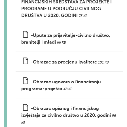
FINANCIJSKIH SREDSTAVA ZA PROJEKTE I
PROGRAME U PODRUČJU CIVILNOG
DRUŠTVA U 2020. GODINI
73 KB
-Upute za prijavitelje-civilno društvo,
branitelji i mladi
66 KB
-Obrazac za procjenu kvalitete
101 KB
-Obrazac ugovora o financiranju
programa-projekta
48 KB
-Obrazac opisnog i financijskog
izvještaja za civilno društvo u 2020. godini
96
KB