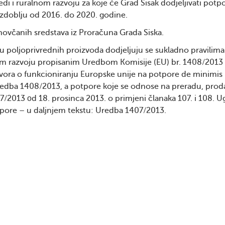
i i ruralnom razvoju za koje će Grad Sisak dodjeljivati potp
 razdoblju od 2016. do 2020. godine.
ovčanih sredstava iz Proračuna Grada Siska.
u poljoprivrednih proizvoda dodjeljuju se sukladno pravilim
nom razvoju propisanim Uredbom Komisije (EU) br. 1408/2013 
ovora o funkcioniranju Europske unije na potpore de minimis
edba 1408/2013, a potpore koje se odnose na preradu, proda
/2013 оd 18. prosinca 2013. o primjeni članaka 107. i 108. 
tpore – u daljnjem tekstu: Uredba 1407/2013.