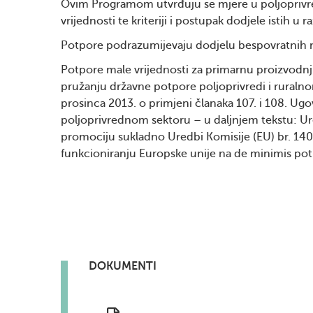
Ovim Programom utvrđuju se mjere u poljoprivred
vrijednosti te kriteriji i postupak dodjele istih u
Potpore podrazumijevaju dodjelu bespovratnih n
Potpore male vrijednosti za primarnu proizvodnj
pružanju državne potpore poljoprivredi i rural
prosinca 2013. o primjeni članaka 107. i 108. Ug
poljoprivrednom sektoru – u daljnjem tekstu: Ur
promociju sukladno Uredbi Komisije (EU) br. 1407
funkcioniranju Europske unije na de minimis po
DOKUMENTI