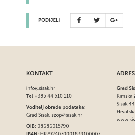
PODIJELI
KONTAKT
ADRES
info
@sisak.hr
Grad Si
Tel
+385 44 510 110
Rimska 
Sisak 4
Voditelj obrade podataka
:
Hrvatsk
Grad Sisak,
szop@sisak.hr
www.sis
OIB:
08686015790
IBAN:
HR7924070001839100007