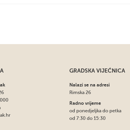
A
GRADSKA VIJEĆNICA
sak
Nalazi se na adresi
26
Rimska 26
4000
Radno vrijeme
a
od ponedjeljka do petka
ak.hr
od 7:30 do 15:30