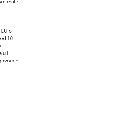
ore male
a EU o
od 18.
 u
ju i
Ugovora o