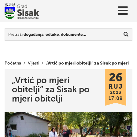
Pretraži
događanja, odluke, dokumente…
„Vrtić po mjeri obitelji“ za Sisak po mjeri
Početna
/
Vijesti
/
26
obitelji
„Vrtić po mjeri
RUJ
obitelji“ za Sisak po
2023
mjeri obitelji
17:09