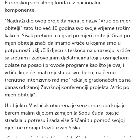
Europskog socijalnog fonda i iz nacionalne
komponente.
“Najdraži dio ovog projekta meni je naziv “Vrtić po mjeri
obitelji” zato što već 10 godina svo svoje vrijeme trošim
kako bi Sisak pretvorila u grad po mjeri obitelji. Grad po
mjeri obitelji znači da imamo vrtiće u kojima smo u
potpunosti uključili djecu s teškoćama u razvoju, vrtiće
sa sretnim i zadovoljnim djelatnicima koji s osmijehom
dolaze na posao i provode programe kao što je ovaj i
vrtiće koje će imati mjesta za svu djecu, na čemu
trenutno intenzivno radimo” rekla je gradonačelnica na
danas održanoj Završnoj konferenciji projekta „Vrtić po
mjeri obitelji“.
U objektu Maslačak otvorena je senzorna soba koja je
barem malim dijelom zamijenila Sobu čuda koja je
stradala u potresu i sada više Siščani tu pomoć svojoj
djeci ne moraju tražiti izvan Siska.