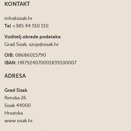
KONTAKT
info
@sisak.hr
Tel
+385 44 510 110
Voditelj obrade podataka
:
Grad Sisak,
szop@sisak.hr
OIB:
08686015790
IBAN:
HR7924070001839100007
ADRESA
Grad Sisak
Rimska 26
Sisak 44000
Hrvatska
www.sisak.hr