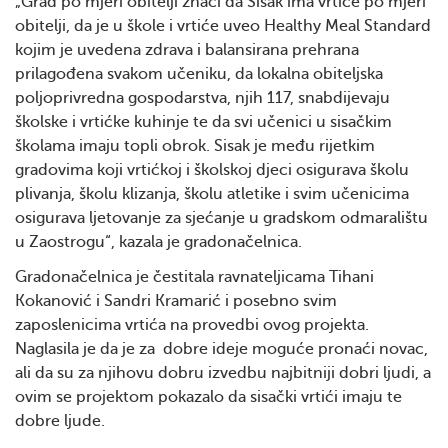
„Grad po mjeri obitelji znači da Sisak ima vrtiće po mjeri
obitelji, da je u škole i vrtiće uveo Healthy Meal Standard
kojim je uvedena zdrava i balansirana prehrana
prilagođena svakom učeniku, da lokalna obiteljska
poljoprivredna gospodarstva, njih 117, snabdijevaju
školske i vrtićke kuhinje te da svi učenici u sisačkim
školama imaju topli obrok. Sisak je među rijetkim
gradovima koji vrtićkoj i školskoj djeci osigurava školu
plivanja, školu klizanja, školu atletike i svim učenicima
osigurava ljetovanje za sjećanje u gradskom odmaralištu
u Zaostrogu“, kazala je gradonačelnica.
Gradonačelnica je čestitala ravnateljicama Tihani
Kokanović i Sandri Kramarić i posebno svim
zaposlenicima vrtića na provedbi ovog projekta.
Naglasila je da je za dobre ideje moguće pronaći novac,
ali da su za njihovu dobru izvedbu najbitniji dobri ljudi, a
ovim se projektom pokazalo da sisački vrtići imaju te
dobre ljude.