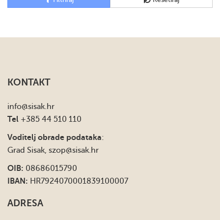
KONTAKT
info
@sisak.hr
Tel
+385 44 510 110
Voditelj obrade podataka
:
Grad Sisak,
szop@sisak.hr
OIB:
08686015790
IBAN:
HR7924070001839100007
ADRESA