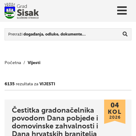
Pretraži
događanja, odluke, dokumente…
Vijesti
Početna
/
6135
VIJESTI
rezultata za
04
Čestitka gradonačelnika
KOL
povodom Dana pobjede i
2026
domovinske zahvalnosti i
Dana hrvatskih branitelja