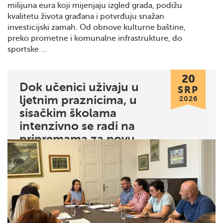
milijuna eura koji mijenjaju izgled grada, podižu
kvalitetu života građana i potvrđuju snažan
investicijski zamah. Od obnove kulturne baštine,
preko prometne i komunalne infrastrukture, do
sportske …
20
Dok učenici uživaju u
SRP
ljetnim praznicima, u
2026
sisačkim školama
intenzivno se radi na
pripremama za novu
školsku godinu