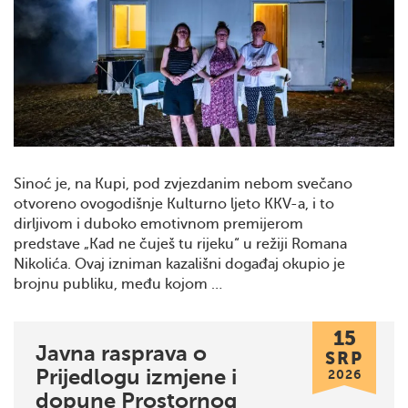
Sinoć je, na Kupi, pod zvjezdanim nebom svečano
otvoreno ovogodišnje Kulturno ljeto KKV-a, i to
dirljivom i duboko emotivnom premijerom
predstave „Kad ne čuješ tu rijeku“ u režiji Romana
Nikolića. Ovaj izniman kazališni događaj okupio je
brojnu publiku, među kojom …
15
Javna rasprava o
SRP
Prijedlogu izmjene i
2026
dopune Prostornog