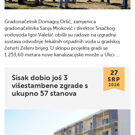
Gradonačelnik Domagoj Orlić, zamjenica
gradonačelnika Sanja Mioković i direktor Sisačkog
vodovoda Igor Valešić obišli su radove na izgradnji
sustava odvodnje fekalnih otpadnih voda u gradskoj
četvrti Zeleni brijeg. U sklopu projekta gradi se
1.253,60 metara nove kanalizacijske mreže u Ulici …
27
Sisak dobio još 3
SRP
višestambene zgrade s
2026
ukupno 57 stanova