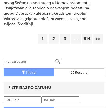
prvog Siščanina poginulog u Domovinskom ratu.
Obilježavanje je započelo odavanjem počasti na
grobu Dubravka Pukšeca na Gradskom groblju
Viktorovac, gdje su položeni vijenci i zapaljene
svijeće. Središnji …
1
2
3
…
614
>>
Filtriraj
Resetiraj
FILTRIRAJ PO DATUMU