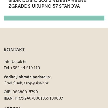
SISAK DOBIO JOŠ 3 VIŠESTAMBENE
ZGRADE S UKUPNO 57 STANOVA
KONTAKT
info
@sisak.hr
Tel
+385 44 510 110
Voditelj obrade podataka
:
Grad Sisak,
szop@sisak.hr
OIB:
08686015790
IBAN:
HR7924070001839100007