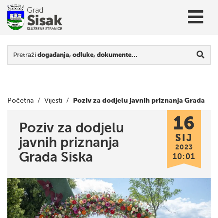
Pretraži
događanja, odluke, dokumente…
Poziv za dodjelu javnih priznanja Grada
Početna
/
Vijesti
/
16
Siska
Poziv za dodjelu
SIJ
javnih priznanja
2023
Grada Siska
10:01