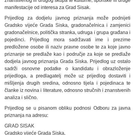
znanstvenog ili drugog skupa te kulturne, športske ili druge
manifestacije od interesa za Grad Sisak.
Prijedlog za dodjelu javnog priznanja može podnijeti
Gradsko vijeće Grada Siska, gradonačelnica i zamjenici
gradonačelnice, politička stranka, udruga i grupa građana i
pojedinci. Prijedlog mora sadržavati ime i prezime
predložene osobe ili naziv pravne osobe te za koje javno
priznanje se predlaže kao i područje za koje se predlaže
dodjela javnog priznanja Grada Siska. Prijedlog uz ostalo
sadrži osnovne podatke o kandidatu i obrazloženje
prijedloga, a predlagatelj može uz prijedlog dostaviti i
mišljenja drugih sredina, odnosno tijela i pojedinaca te
članke iz novina i literature, odnosno stručnih i znanstvenih
analiza i slično.
Prijedlog se u pisanom obliku podnosi Odboru za javna
priznanja na adresu:
GRAD SISAK
Gradsko vijeće Grada Siska,