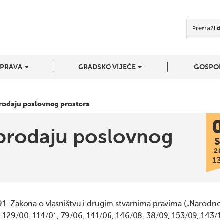
Pretraži
UPRAVA
GRADSKO VIJEĆE
GOSPO
prodaju poslovnog prostora
 prodaju poslovnog
S
2
1
91. Zakona o vlasništvu i drugim stvarnima pravima („Narodn
, 129/00, 114/01, 79/06, 141/06, 146/08, 38/09, 153/09, 143/