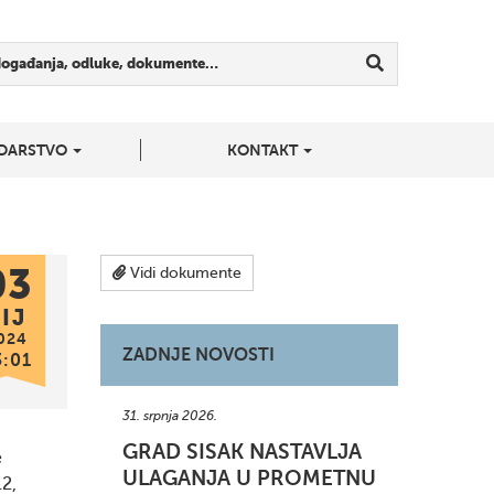
događanja, odluke, dokumente…
DARSTVO
KONTAKT
03
Vidi dokumente
IJ
024
ZADNJE NOVOSTI
3:01
31. srpnja 2026.
GRAD SISAK NASTAVLJA
e
ULAGANJA U PROMETNU
12,