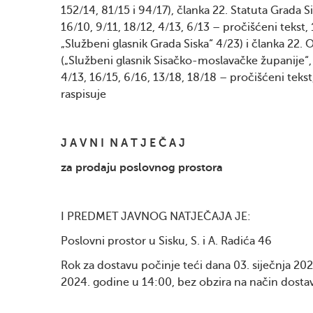
152/14, 81/15 i 94/17), članka 22. Statuta Grada 
16/10, 9/11, 18/12, 4/13, 6/13 – pročišćeni tekst, 
„Službeni glasnik Grada Siska“ 4/23) i članka 22
(„Službeni glasnik Sisačko-moslavačke županije“, 
4/13, 16/15, 6/16, 13/18, 18/18 – pročišćeni tekst,
raspisuje
J A V N I N A T J E Č A J
za prodaju poslovnog prostora
I PREDMET JAVNOG NATJEČAJA JE:
Poslovni prostor u Sisku, S. i A. Radića 46
Rok za dostavu počinje teći dana 03. siječnja 202
2024. godine u 14:00, bez obzira na način dosta