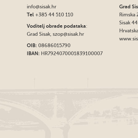
info
@sisak.hr
Grad Si
Tel
+385 44 510 110
Rimska 
Sisak 4
Voditelj obrade podataka
:
Hrvatsk
Grad Sisak,
szop@sisak.hr
www.sis
OIB:
08686015790
IBAN:
HR7924070001839100007