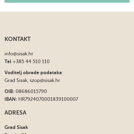
KONTAKT
info
@sisak.hr
Tel
+385 44 510 110
Voditelj obrade podataka
:
Grad Sisak,
szop@sisak.hr
OIB:
08686015790
IBAN:
HR7924070001839100007
ADRESA
Grad Sisak