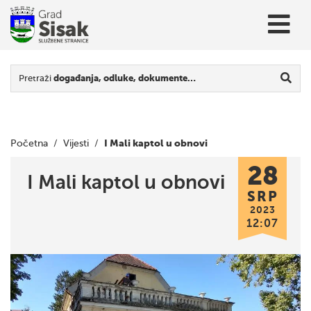
Pretraži
događanja, odluke, dokumente…
I Mali kaptol u obnovi
Početna
/
Vijesti
/
28
I Mali kaptol u obnovi
SRP
2023
12:07