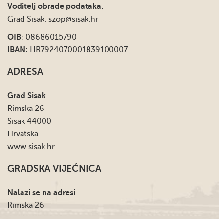
Voditelj obrade podataka
:
Grad Sisak,
szop@sisak.hr
OIB:
08686015790
IBAN:
HR7924070001839100007
ADRESA
Grad Sisak
Rimska 26
Sisak 44000
Hrvatska
www.sisak.hr
GRADSKA VIJEĆNICA
Nalazi se na adresi
Rimska 26