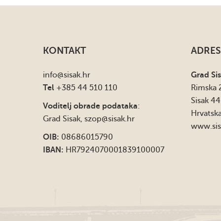
KONTAKT
ADRES
info
@sisak.hr
Grad Si
Tel
+385 44 510 110
Rimska 
Sisak 4
Voditelj obrade podataka
:
Hrvatsk
Grad Sisak,
szop@sisak.hr
www.sis
OIB:
08686015790
IBAN:
HR7924070001839100007