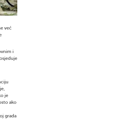
se već
e
ovnim i
posjeduje
nciju
je,
o je
osto ako
oj grada