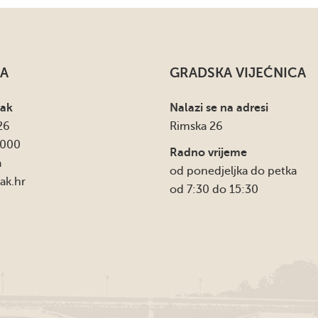
A
GRADSKA VIJEĆNICA
sak
Nalazi se na adresi
26
Rimska 26
4000
Radno vrijeme
a
od ponedjeljka do petka
ak.hr
od 7:30 do 15:30