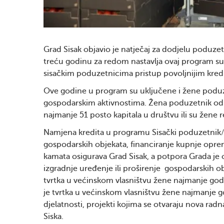
Grad Sisak objavio je natječaj za dodjelu poduze
treću godinu za redom nastavlja ovaj program s
sisačkim poduzetnicima pristup povoljnijim kredi
Ove godine u program su uključene i žene poduze
gospodarskim aktivnostima. Žena poduzetnik odno
najmanje 51 posto kapitala u društvu ili su žene r
Namjena kredita u programu Sisački poduzetnik/ca
gospodarskih objekata, financiranje kupnje opreme
kamata osigurava Grad Sisak, a potpora Grada je o
izgradnje uređenje ili proširenje gospodarskih ob
tvrtka u većinskom vlasništvu žene najmanje godin
je tvrtka u većinskom vlasništvu žene najmanje 
djelatnosti, projekti kojima se otvaraju nova rad
Siska.