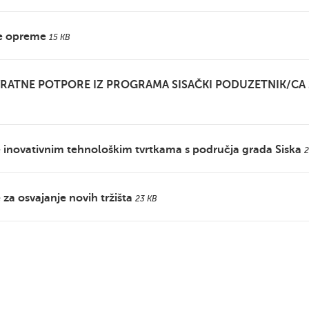
je opreme
15 KB
VRATNE POTPORE IZ PROGRAMA SISAČKI PODUZETNIK/CA 
 inovativnim tehnološkim tvrtkama s područja grada Siska
2
za osvajanje novih tržišta
23 KB