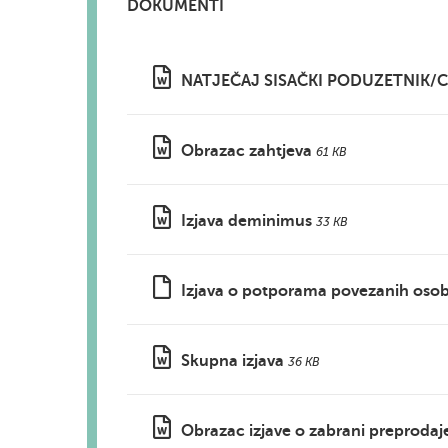
DOKUMENTI
NATJEČAJ SISAČKI PODUZETNIK/C
Obrazac zahtjeva
61 KB
Izjava deminimus
33 KB
Izjava o potporama povezanih oso
Skupna izjava
36 KB
Obrazac izjave o zabrani preprodaj