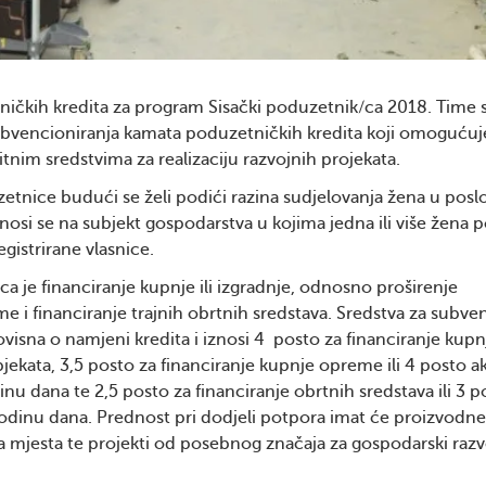
tničkih kredita za program Sisački poduzetnik/ca 2018. Time 
ubvencioniranja kamata poduzetničkih kredita koji omogućuj
tnim sredstvima za realizaciju razvojnih projekata.
tnice budući se želi podići razina sudjelovanja žena u posl
si se na subjekt gospodarstva u kojima jedna ili više žena 
egistrirane vlasnice.
 je financiranje kupnje ili izgradnje, odnosno proširenje
 i financiranje trajnih obrtnih sredstava. Sredstva za subve
visna o namjeni kredita i iznosi 4 posto za financiranje kupn
jekata, 3,5 posto za financiranje kupnje opreme ili 4 posto ak
u dana te 2,5 posto za financiranje obrtnih sredstava ili 3 p
godinu dana. Prednost pri dodjeli potpora imat će proizvodne
na mjesta te projekti od posebnog značaja za gospodarski razv