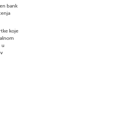
sen bank
tenja
rtke koje
imalnom
e u
iv