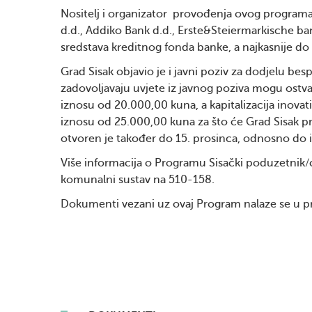
Nositelj i organizator provođenja ovog programa 
d.d., Addiko Bank d.d., Erste&Steiermarkische ban
sredstava kreditnog fonda banke, a najkasnije do
Grad Sisak objavio je i javni poziv za dodjelu b
zadovoljavaju uvjete iz javnog poziva mogu ostv
iznosu od 20.000,00 kuna, a kapitalizacija inovati
iznosu od 25.000,00 kuna za što će Grad Sisak pr
otvoren je također do 15. prosinca, odnosno do i
Više informacija o Programu Sisački poduzetnik
komunalni sustav na 510-158.
Dokumenti vezani uz ovaj Program nalaze se u pri