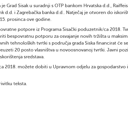
je Grad Sisak u suradnji s OTP bankom Hrvatska d.d., Raiffei
k d.d. i Zagrebačka banka d.d.. Natječaj je otvoren do iskoriš
 15. prosinca ove godine.
espovratne potpore iz Programa Sisački poduzetnik/ca 2018. Tv
ariti bespovratnu potporu za osvajanje novih tržišta u maks
vnih tehnoloških tvrtki s područja grada Siska financirat će s
euzeti 20 posto vlasništva u novoosnovanoj tvrtki. Javni poz
skorištenja sredstava.
/ca 2018. možete dobiti u Upravnom odjelu za gospodarstvo i
vitku teksta.