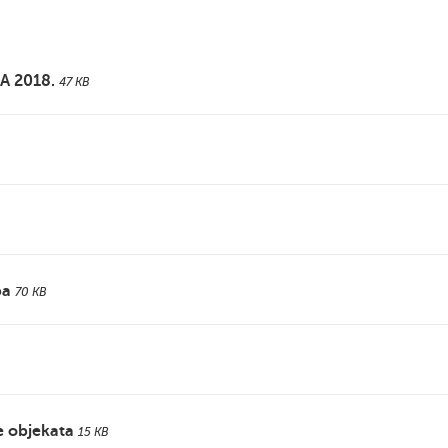
A 2018.
47 KB
ba
70 KB
e objekata
15 KB