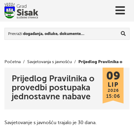
Pretraži
događanja, odluke, dokumente…
Prijedlog Pravilnika o
Početna
/
Savjetovanja s javnošću
/
09
provedbi postupaka jednostavne nabave
Prijedlog Pravilnika o
LIP
provedbi postupaka
2026
jednostavne nabave
15:06
Savjetovanje s javnošću trajalo je 30 dana.