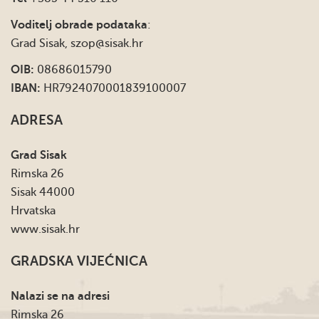
Voditelj obrade podataka
:
Grad Sisak,
szop@sisak.hr
OIB:
08686015790
IBAN:
HR7924070001839100007
ADRESA
Grad Sisak
Rimska 26
Sisak 44000
Hrvatska
www.sisak.hr
GRADSKA VIJEĆNICA
Nalazi se na adresi
Rimska 26