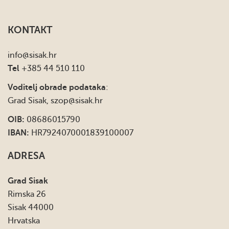
KONTAKT
info
@sisak.hr
Tel
+385 44 510 110
Voditelj obrade podataka
:
Grad Sisak,
szop@sisak.hr
OIB:
08686015790
IBAN:
HR7924070001839100007
ADRESA
Grad Sisak
Rimska 26
Sisak 44000
Hrvatska