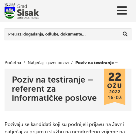
Pretraži
događanja, odluke, dokumente…
Poziv na testiranje –
Početna
/
Natječaji i javni pozivi
/
22
referent za informatičke poslove
Poziv na testiranje –
OŽU
referent za
2022
informatičke poslove
16:03
Pozivaju se kandidati koji su podnijeli prijavu na Javni
natječaj za prijam u službu na neodređeno vrijeme na