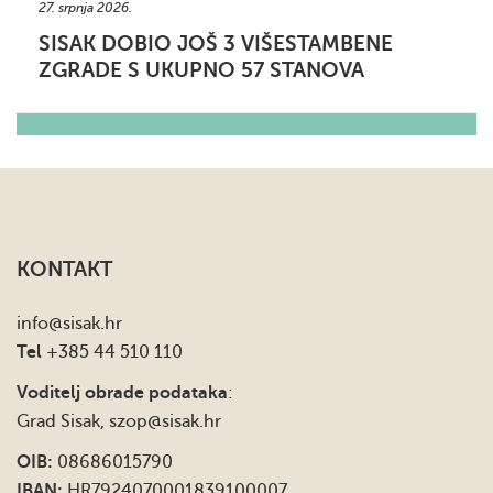
27. srpnja 2026.
SISAK DOBIO JOŠ 3 VIŠESTAMBENE
ZGRADE S UKUPNO 57 STANOVA
KONTAKT
info
@sisak.hr
Tel
+385 44 510 110
Voditelj obrade podataka
:
Grad Sisak,
szop@sisak.hr
OIB:
08686015790
IBAN:
HR7924070001839100007