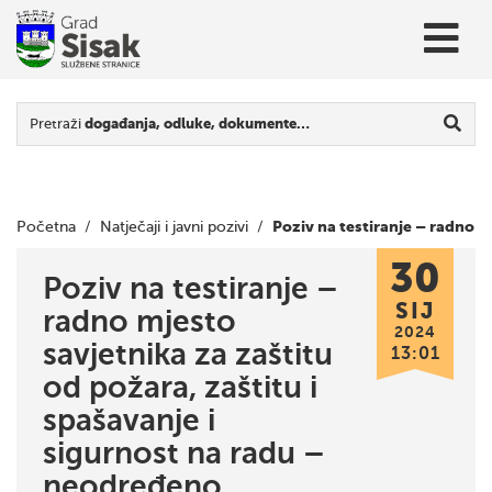
Pretraži
događanja, odluke, dokumente…
Poziv na testiranje – radno
Početna
/
Natječaji i javni pozivi
/
30
mjesto savjetnika za zaštitu od požara, zaštitu i spašavanje i
Poziv na testiranje –
SIJ
radno mjesto
sigurnost na radu – neodređeno
2024
savjetnika za zaštitu
13:01
od požara, zaštitu i
spašavanje i
sigurnost na radu –
neodređeno