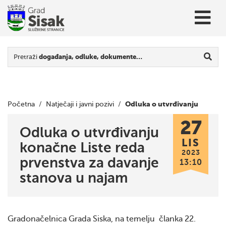
Pretraži
događanja, odluke, dokumente…
Odluka o utvrđivanju
Početna
/
Natječaji i javni pozivi
/
27
konačne Liste reda prvenstva za davanje stanova u najam
Odluka o utvrđivanju
LIS
konačne Liste reda
2023
prvenstva za davanje
13:10
stanova u najam
Gradonačelnica Grada Siska, na temelju članka 22.