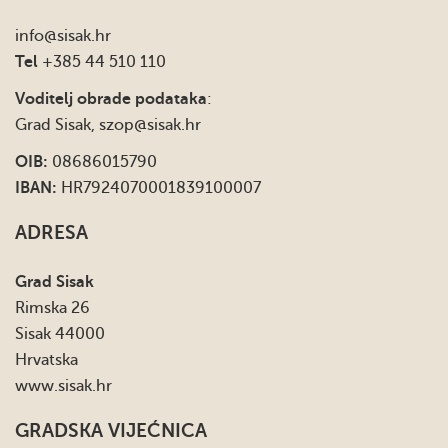
info
@sisak.hr
Tel
+385 44 510 110
Voditelj obrade podataka
:
Grad Sisak,
szop@sisak.hr
OIB:
08686015790
IBAN:
HR7924070001839100007
ADRESA
Grad Sisak
Rimska 26
Sisak 44000
Hrvatska
www.sisak.hr
GRADSKA VIJEĆNICA