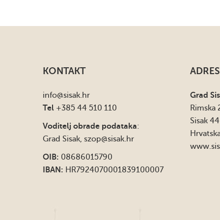
KONTAKT
ADRES
info
@sisak.hr
Grad Si
Tel
+385 44 510 110
Rimska 
Sisak 4
Voditelj obrade podataka
:
Hrvatsk
Grad Sisak,
szop@sisak.hr
www.sis
OIB:
08686015790
IBAN:
HR7924070001839100007