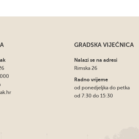
A
GRADSKA VIJEĆNICA
sak
Nalazi se na adresi
26
Rimska 26
4000
Radno vrijeme
a
od ponedjeljka do petka
ak.hr
od 7:30 do 15:30