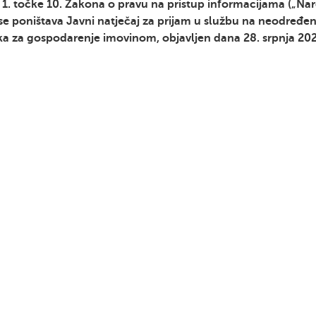
a 1. točke 10. Zakona o pravu na pristup informacijama („Na
a se poništava Javni natječaj za prijam u službu na neodređe
ka za gospodarenje imovinom, objavljen dana 28. srpnja 202