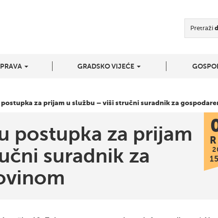
Pretraži
UPRAVA
GRADSKO VIJEĆE
GOSPO
 postupka za prijam u službu – viši stručni suradnik za gospodar
u postupka za prijam
R
ručni suradnik za
2
1
ovinom