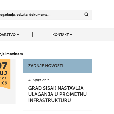
događanja, odluke, dokumente…
DARSTVO
KONTAKT
enje imovinom
07
ZADNJE NOVOSTI
UJ
023
31. srpnja 2026.
5:09
GRAD SISAK NASTAVLJA
ULAGANJA U PROMETNU
INFRASTRUKTURU