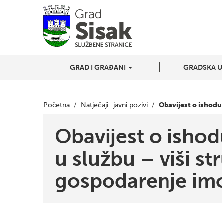
GRAD I GRAĐANI
GRADSKA 
Obavijest o ishodu
Početna
/
Natječaji i javni pozivi
/
Obavijest o ishod
u službu – viši st
gospodarenje im