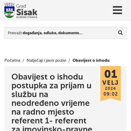
Pretraži
događanja, odluke, dokumente…
Obavijest o ishodu
Početna
/
Natječaji i javni pozivi
/
01
postupka za prijam u službu na neodređeno vrijeme na radno
Obavijest o ishodu
VELJ
postupka za prijam u
mjesto referent 1- referent za imovinsko-pravne i geodetske
2024
službu na
09:02
poslove
neodređeno vrijeme
na radno mjesto
referent 1- referent
za imovinsko-pravne