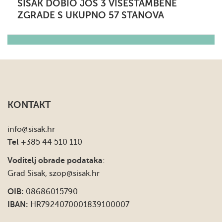
SISAK DOBIO JOŠ 3 VIŠESTAMBENE
ZGRADE S UKUPNO 57 STANOVA
KONTAKT
info
@sisak.hr
Tel
+385 44 510 110
Voditelj obrade podataka
:
Grad Sisak,
szop@sisak.hr
OIB:
08686015790
IBAN:
HR7924070001839100007