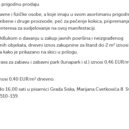
a prigodnu prodaju.
pravne i fizičke osobe, a koje imaju u svom asortimanu prigod
rambene i druge proizvode, peć za pečenje kokica, pripremanje
e interesa za sudjelovanje na ovoj manifestaciji.
 Odlukom o davanju u zakup javnih površina i neizgrađenog
enih objekata, dnevni iznos zakupnine za štand do 2 m² iznosi
 kako je prikazano na skici u prilogu.
ava za zabavu i zabavni park (lunapark i sl.) iznosi 0,46 EUR/
iznosi 0,40 EUR/m² dnevno.
o 16,00 sati u pisarnici Grada Siska, Marijana Cvetkovića 8. S
/510-159.