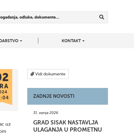
događanja, odluke, dokumente…
DARSTVO
KONTAKT
02
Vidi dokumente
RA
024
ZADNJE NOVOSTI
0:04
31. srpnja 2026.
GRAD SISAK NASTAVLJA
ac uz
ULAGANJA U PROMETNU
kom