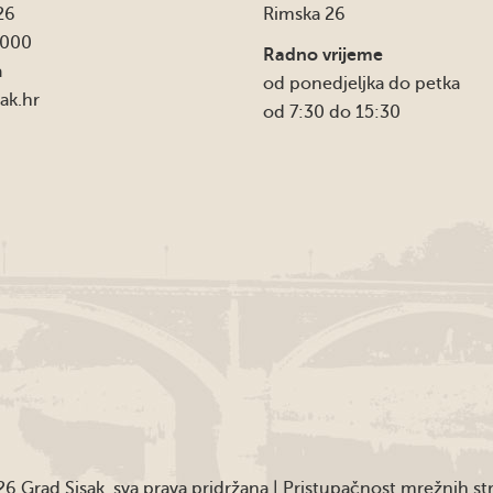
26
Rimska 26
4000
Radno vrijeme
a
od ponedjeljka do petka
ak.hr
od 7:30 do 15:30
6 Grad Sisak, sva prava pridržana |
Pristupačnost mrežnih st