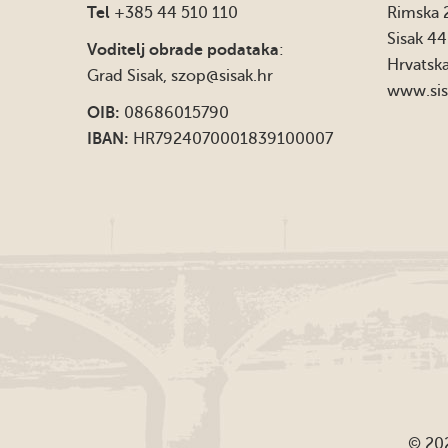
Tel
+385 44 510 110
Rimska 
Sisak 4
Voditelj obrade podataka
:
Hrvatsk
Grad Sisak,
szop@sisak.hr
www.sis
OIB:
08686015790
IBAN:
HR7924070001839100007
© 202