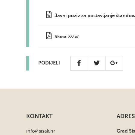
Javni poziv za postavljanje štandov
Skica
222 KB
PODIJELI
KONTAKT
ADRES
info
@sisak.hr
Grad Si