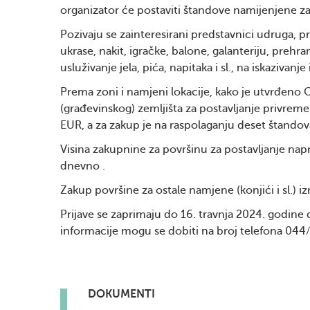
organizator će postaviti štandove namijenjene z
Pozivaju se zainteresirani predstavnici udruga, 
ukrase, nakit, igračke, balone, galanteriju, preh
usluživanje jela, pića, napitaka i sl., na iskazivanj
Prema zoni i namjeni lokacije, kako je utvrđeno
(građevinskog) zemljišta za postavljanje privrem
EUR, a za zakup je na raspolaganju deset štandova
Visina zakupnine za površinu za postavljanje napr
dnevno .
Zakup površine za ostale namjene (konjići i sl.) 
Prijave se zaprimaju do 16. travnja 2024. godine d
informacije mogu se dobiti na broj telefona 044
DOKUMENTI