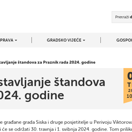
Pretraži
UPRAVA
GRADSKO VIJEĆE
GOSPO
tavljanje štandova za Praznik rada 2024. godine
stavljanje štandova
T
2
024. godine
1
ve građane grada Siska i druge posjetitelje u Perivoju Viktorov
će se održati 30. travnja i 1. svibnja 2024. godine. Tom prili