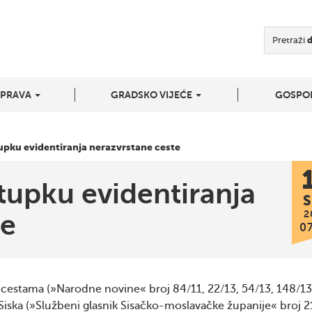
Pretraži
UPRAVA
GRADSKO VIJEĆE
GOSPO
upku evidentiranja nerazvrstane ceste
tupku evidentiranja
S
2
te
0
 cestama (»Narodne novine« broj 84/11, 22/13, 54/13, 148/13
iska (»Službeni glasnik Sisačko-moslavačke županije« broj 2