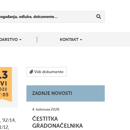
događanja, odluke, dokumente…
DARSTVO
KONTAKT
13
Vidi dokumente
VI
022
ZADNJE NOVOSTI
7:05
4. kolovoza 2026.
ČESTITKA
, 92/14,
GRADONAČELNIKA
1/12,