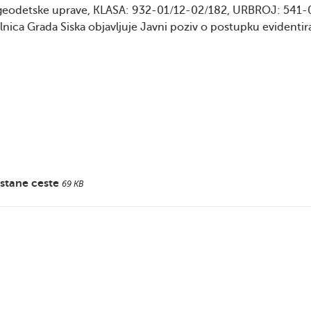
e geodetske uprave, KLASA: 932-01/12-02/182, URBROJ: 541-
lnica Grada Siska objavljuje Javni poziv o postupku evidentir
rstane ceste
69 KB