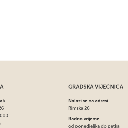
A
GRADSKA VIJEĆNICA
sak
Nalazi se na adresi
26
Rimska 26
4000
Radno vrijeme
a
od ponedjeljka do petka