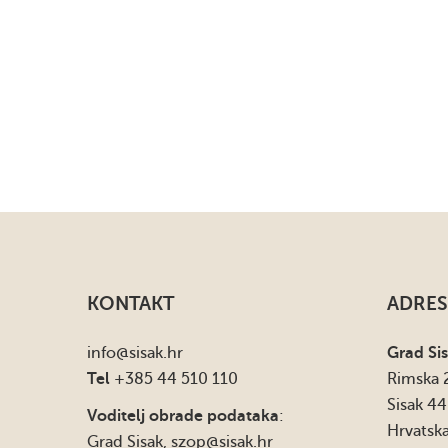
KONTAKT
ADRES
info
@sisak.hr
Grad Si
Tel
+385 44 510 110
Rimska 
Sisak 4
Voditelj obrade podataka
:
Hrvatsk
Grad Sisak,
szop@sisak.hr