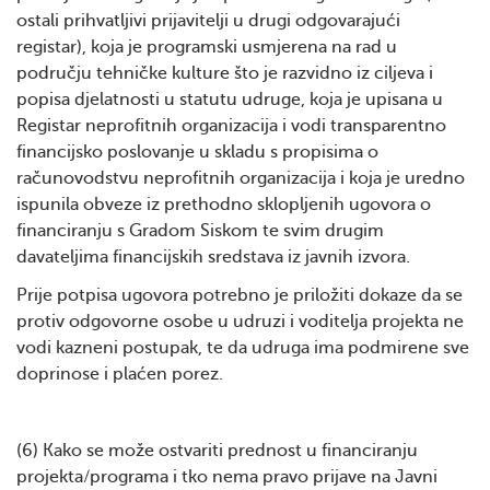
ostali prihvatljivi prijavitelji u drugi odgovarajući
registar), koja je programski usmjerena na rad u
području tehničke kulture što je razvidno iz ciljeva i
popisa djelatnosti u statutu udruge, koja je upisana u
Registar neprofitnih organizacija i vodi transparentno
financijsko poslovanje u skladu s propisima o
računovodstvu neprofitnih organizacija i koja je uredno
ispunila obveze iz prethodno sklopljenih ugovora o
financiranju s Gradom Siskom te svim drugim
davateljima financijskih sredstava iz javnih izvora.
Prije potpisa ugovora potrebno je priložiti dokaze da se
protiv odgovorne osobe u udruzi i voditelja projekta ne
vodi kazneni postupak, te da udruga ima podmirene sve
doprinose i plaćen porez.
(6) Kako se može ostvariti prednost u financiranju
projekta/programa i tko nema pravo prijave na Javni