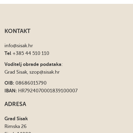
KONTAKT
info
@sisak.hr
Tel
+385 44 510 110
Voditelj obrade podataka
:
Grad Sisak,
szop@sisak.hr
OIB:
08686015790
IBAN:
HR7924070001839100007
ADRESA
Grad Sisak
Rimska 26