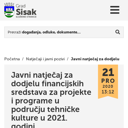
Pretraži
događanja, odluke, dokumente…
Javni natječaj za dodjelu
Početna
/
Natječaji i javni pozivi
/
21
financijskih sredstava za projekte i programe u području
Javni natječaj za
PRO
dodjelu financijskih
tehničke kulture u 2021. godini
2020
sredstava za projekte
13:12
i programe u
području tehničke
kulture u 2021.
godini