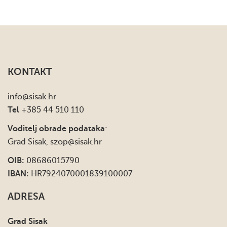
KONTAKT
info
@sisak.hr
Tel
+385 44 510 110
Voditelj obrade podataka
:
Grad Sisak,
szop@sisak.hr
OIB:
08686015790
IBAN:
HR7924070001839100007
ADRESA
Grad Sisak