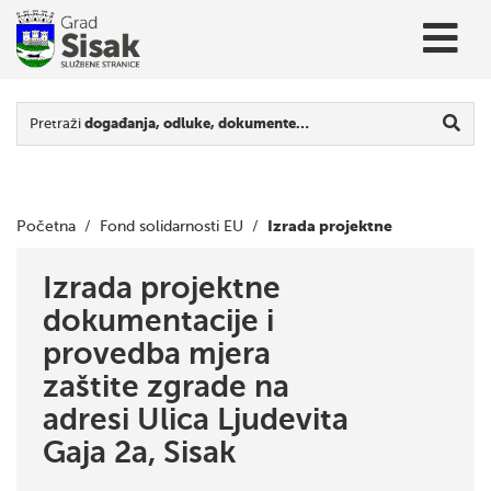
Pretraži
događanja, odluke, dokumente…
Izrada projektne
Početna
/
Fond solidarnosti EU
/
dokumentacije i provedba mjera zaštite zgrade na adresi
Izrada projektne
dokumentacije i
Ulica Ljudevita Gaja 2a, Sisak
provedba mjera
zaštite zgrade na
adresi Ulica Ljudevita
Gaja 2a, Sisak