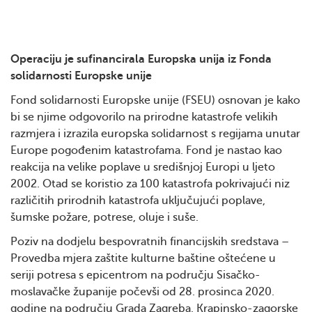
Operaciju je sufinancirala Europska unija iz Fonda
solidarnosti Europske unije
Fond solidarnosti Europske unije (FSEU) osnovan je kako
bi se njime odgovorilo na prirodne katastrofe velikih
razmjera i izrazila europska solidarnost s regijama unutar
Europe pogođenim katastrofama. Fond je nastao kao
reakcija na velike poplave u središnjoj Europi u ljeto
2002. Otad se koristio za 100 katastrofa pokrivajući niz
različitih prirodnih katastrofa uključujući poplave,
šumske požare, potrese, oluje i suše.
Poziv na dodjelu bespovratnih financijskih sredstava –
Provedba mjera zaštite kulturne baštine oštećene u
seriji potresa s epicentrom na području Sisačko-
moslavačke županije počevši od 28. prosinca 2020.
godine na području Grada Zagreba, Krapinsko-zagorske