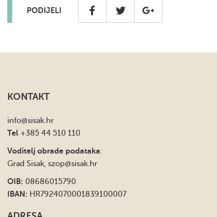
PODIJELI
KONTAKT
info
@sisak.hr
Tel
+385 44 510 110
Voditelj obrade podataka
:
Grad Sisak,
szop@sisak.hr
OIB:
08686015790
IBAN:
HR7924070001839100007
ADRESA