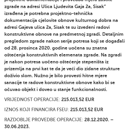
zgrade na adresi Ulica Ljudevita Gaja 2a, Sisak“
izrađena je potrebna projektno-tehnička
dokumentacija cjelovite obnove kulturnog dobra na
adresi Gajeva ulica 2a, Sisak te su izvedeni radovi
konstruktivne obnove na predmetnoj zgradi. Detaljnim
pregledom zgrade nakon serije potresa koji se događali
od 28. prosinca 2020. godine uočena su znatna
oštećenja konstruktivnih elemenata zgrade. Na zgradi
je nakon potresa uočeno oštećenje stepeništa iz
prizemlja na prvi kat te da je veći dio zidane strukture
doživio slom. Nužno je bilo provesti hitne mjere
sanacije te radove konstruktivne obnove kako bi se
očuvao objekt i doveo u stanje funkcionalnosti.
VRIJEDNOST OPERACIJE:
215.013,52 EUR
IZNOS KOJI FINANCIRA FSEU:
215.013,52
EUR
RAZDOBLJE PROVEDBE OPERACIJE:
28.12.2020. –
30.06.2023.