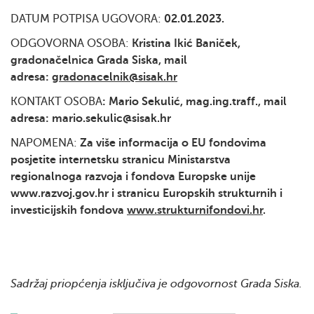
DATUM POTPISA UGOVORA:
02.01.2023.
ODGOVORNA OSOBA:
Kristina Ikić Baniček,
gradonačelnica Grada Siska, mail
adresa:
gradonacelnik@sisak.hr
KONTAKT OSOBA
:
Mario Sekulić, mag.ing.traff.,
mail
adresa: mario.sekulic@sisak.hr
NAPOMENA:
Za više informacija o EU fondovima
posjetite internetsku stranicu Ministarstva
regionalnoga razvoja i fondova Europske unije
www.razvoj.gov.hr i stranicu Europskih strukturnih i
investicijskih fondova
www.strukturnifondovi.hr
.
Sadržaj priopćenja isključiva je odgovornost Grada Siska.