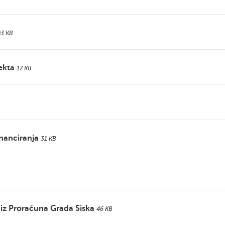
93 KB
ekta
17 KB
inanciranja
31 KB
iz Proračuna Grada Siska
46 KB