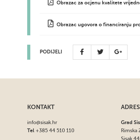
Obrazac za ocjenu kvalitete vrijed
Obrazac ugovora o financiranju p
PODIJELI
KONTAKT
ADRES
info
@sisak.hr
Grad Si
Tel
+385 44 510 110
Rimska 
Sisak 4