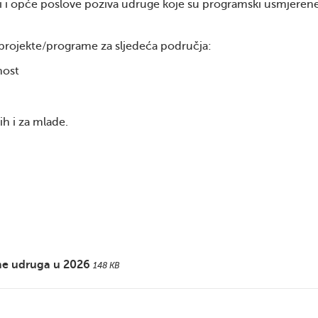
ti i opće poslove poziva udruge koje su programski usmjeren
projekte/programe za sljedeća područja:
nost
h i za mlade.
ame udruga u 2026
148 KB