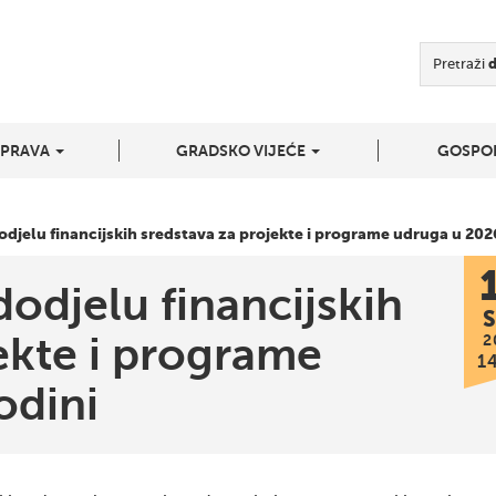
Pretraži
UPRAVA
GRADSKO VIJEĆE
GOSPO
dodjelu financijskih sredstava za projekte i programe udruga u 202
dodjelu financijskih
S
ekte i programe
2
1
odini