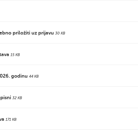
bno priložiti uz prijavu
30 KB
stava
15 KB
2026. godinu
44 KB
pisni
32 KB
va
171 KB