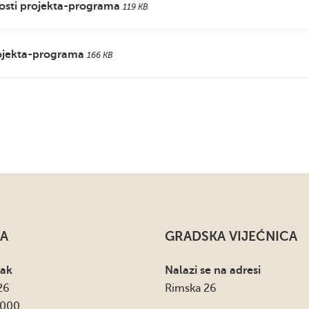
nosti projekta-programa
119 KB
rojekta-programa
166 KB
A
GRADSKA VIJEĆNICA
sak
Nalazi se na adresi
26
Rimska 26
4000