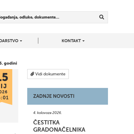
događanja, odluke, dokumente…
DARSTVO
KONTAKT
6. godini
15
Vidi dokumente
IJ
026
ZADNJE NOVOSTI
4:01
4. kolovoza 2026.
ČESTITKA
GRADONAČELNIKA