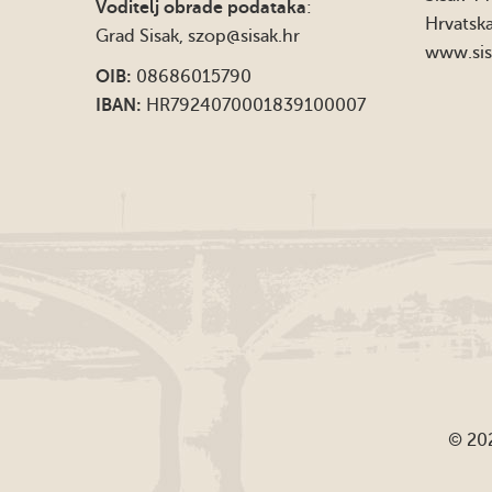
Voditelj obrade podataka
:
Hrvatsk
Grad Sisak,
szop@sisak.hr
www.sis
OIB:
08686015790
IBAN:
HR7924070001839100007
© 202