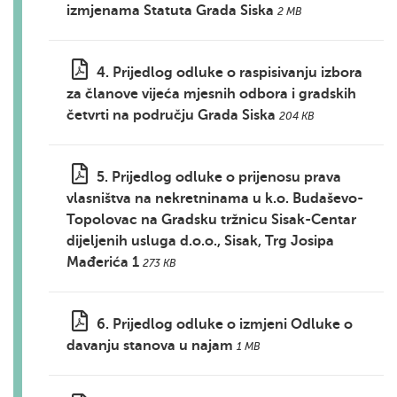
izmjenama Statuta Grada Siska
2 MB
4. Prijedlog odluke o raspisivanju izbora
za članove vijeća mjesnih odbora i gradskih
četvrti na području Grada Siska
204 KB
5. Prijedlog odluke o prijenosu prava
vlasništva na nekretninama u k.o. Budaševo-
Topolovac na Gradsku tržnicu Sisak-Centar
dijeljenih usluga d.o.o., Sisak, Trg Josipa
Mađerića 1
273 KB
6. Prijedlog odluke o izmjeni Odluke o
davanju stanova u najam
1 MB