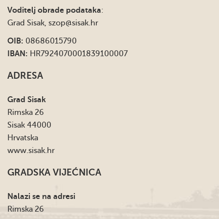
Voditelj obrade podataka
:
Grad Sisak,
szop@sisak.hr
OIB:
08686015790
IBAN:
HR7924070001839100007
ADRESA
Grad Sisak
Rimska 26
Sisak 44000
Hrvatska
www.sisak.hr
GRADSKA VIJEĆNICA
Nalazi se na adresi
Rimska 26