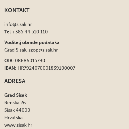
KONTAKT
info
@sisak.hr
Tel
+385 44 510 110
Voditelj obrade podataka
:
Grad Sisak,
szop@sisak.hr
OIB:
08686015790
IBAN:
HR7924070001839100007
ADRESA
Grad Sisak
Rimska 26
Sisak 44000
Hrvatska
www.sisak.hr