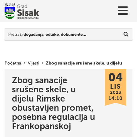
Pretraži
događanja, odluke, dokumente…
Zbog sanacije srušene skele, u dijelu
Početna
/
Vijesti
/
04
Rimske obustavljen promet, posebna regulacija u
Zbog sanacije
LIS
srušene skele, u
Frankopanskoj
2023
dijelu Rimske
14:10
obustavljen promet,
posebna regulacija u
Frankopanskoj