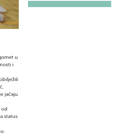
ogomet u
nosti i
bilježili
ć,
e jačaju
u od
a status
nu.