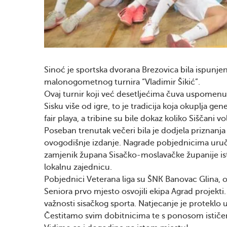
Sinoć je sportska dvorana Brezovica bila ispunje
malonogometnog turnira “Vladimir Šikić”.
Ovaj turnir koji već desetljećima čuva uspomen
Sisku više od igre, to je tradicija koja okuplja g
fair playa, a tribine su bile dokaz koliko Siščani vol
Poseban trenutak večeri bila je dodjela priznanja
ovogodišnje izdanje. Nagrade pobjednicima uruči
zamjenik župana Sisačko-moslavačke županije ist
lokalnu zajednicu.
Pobjednici Veterana liga su ŠNK Banovac Glina, 
Seniora prvo mjesto osvojili ekipa Agrad projekti
važnosti sisačkog sporta. Natjecanje je proteklo
Čestitamo svim dobitnicima te s ponosom ističemo