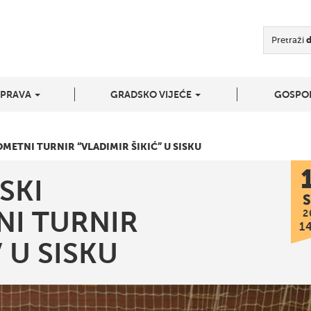
Pretraži
UPRAVA
GRADSKO VIJEĆE
GOSPO
ETNI TURNIR “VLADIMIR ŠIKIĆ” U SISKU
SKI
S
I TURNIR
2
1
” U SISKU