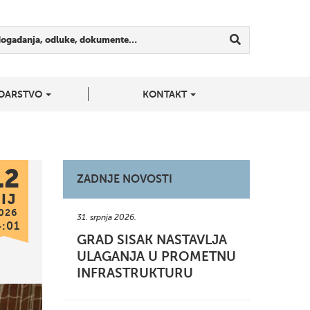
događanja, odluke, dokumente…
DARSTVO
KONTAKT
12
ZADNJE NOVOSTI
IJ
026
31. srpnja 2026.
4:01
GRAD SISAK NASTAVLJA
ULAGANJA U PROMETNU
INFRASTRUKTURU