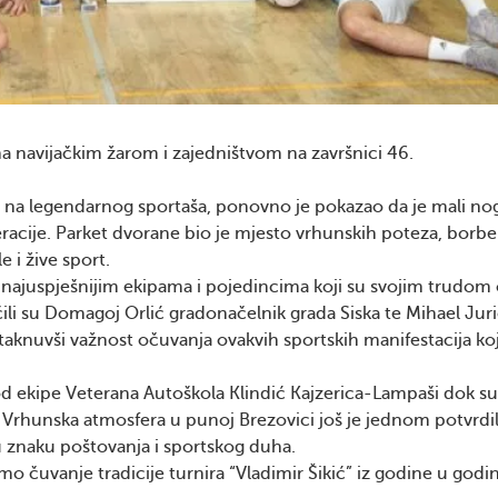
na navijačkim žarom i zajedništvom na završnici 46.
u na legendarnog sportaša, ponovno je pokazao da je mali n
eneracije. Parket dvorane bio je mjesto vrhunskih poteza, borbe
e i žive sport.
 najuspješnijim ekipama i pojedincima koji su svojim trudom o
li su Domagoj Orlić gradonačelnik grada Siska te Mihael Juri
aknuvši važnost očuvanja ovakvih sportskih manifestacija koj
od ekipe Veterana Autoškola Klindić Kajzerica-Lampaši dok s
. Vrhunska atmosfera u punoj Brezovici još je jednom potvrdil
 u znaku poštovanja i sportskog duha.
 čuvanje tradicije turnira “Vladimir Šikić” iz godine u godi