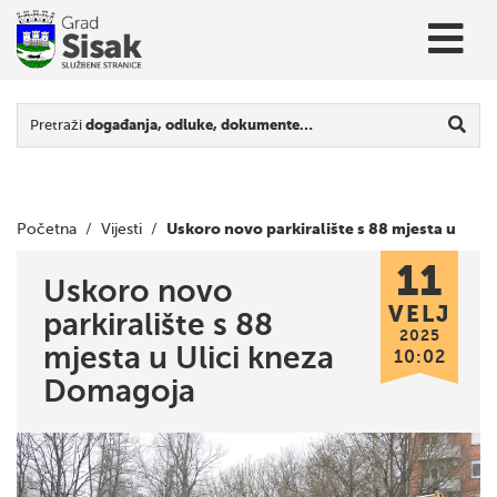
Pretraži
događanja, odluke, dokumente…
Uskoro novo parkiralište s 88 mjesta u
Početna
/
Vijesti
/
11
Ulici kneza Domagoja
Uskoro novo
VELJ
parkiralište s 88
2025
mjesta u Ulici kneza
10:02
Domagoja