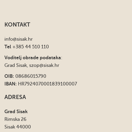
KONTAKT
info
@sisak.hr
Tel
+385 44 510 110
Voditelj obrade podataka
:
Grad Sisak,
szop@sisak.hr
OIB:
08686015790
IBAN:
HR7924070001839100007
ADRESA
Grad Sisak
Rimska 26
Sisak 44000