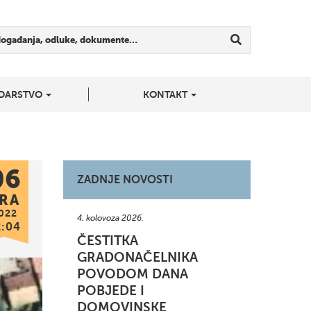
događanja, odluke, dokumente…
DARSTVO
KONTAKT
06
ZADNJE NOVOSTI
RA
022
4. kolovoza 2026.
2:04
ČESTITKA
GRADONAČELNIKA
POVODOM DANA
POBJEDE I
DOMOVINSKE