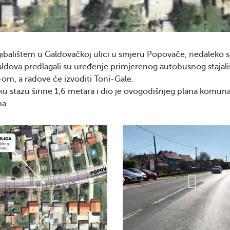
gibalištem u Galdovačkoj ulici u smjeru Popovače, nedaleko s
ldova predlagali su uređenje primjerenog autobusnog stajali
-om, a radove će izvoditi Toni-Gale.
čku stazu širine 1,6 metara i dio je ovogodišnjeg plana komun
ma.