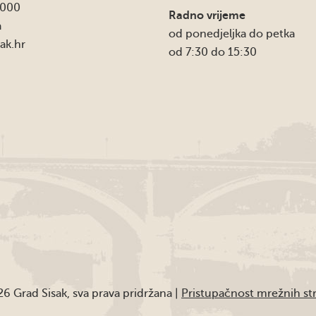
4000
Radno vrijeme
a
od ponedjeljka do petka
ak.hr
od 7:30 do 15:30
6 Grad Sisak, sva prava pridržana |
Pristupačnost mrežnih st