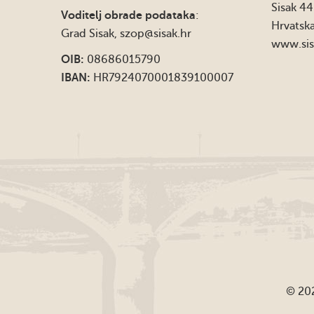
Sisak 4
Voditelj obrade podataka
:
Hrvatsk
Grad Sisak,
szop@sisak.hr
www.sis
OIB:
08686015790
IBAN:
HR7924070001839100007
© 202