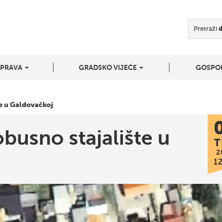
Pretraži
UPRAVA
GRADSKO VIJEĆE
GOSPO
e u Galdovačkoj
busno stajalište u
T
2
1