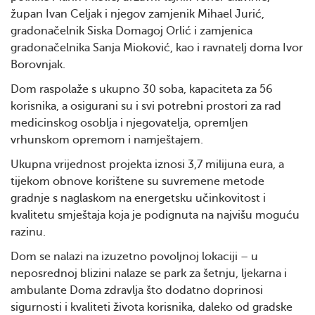
župan Ivan Celjak i njegov zamjenik Mihael Jurić,
gradonačelnik Siska Domagoj Orlić i zamjenica
gradonačelnika Sanja Mioković, kao i ravnatelj doma Ivor
Borovnjak.
Dom raspolaže s ukupno 30 soba, kapaciteta za 56
korisnika, a osigurani su i svi potrebni prostori za rad
medicinskog osoblja i njegovatelja, opremljen
vrhunskom opremom i namještajem.
Ukupna vrijednost projekta iznosi 3,7 milijuna eura, a
tijekom obnove korištene su suvremene metode
gradnje s naglaskom na energetsku učinkovitost i
kvalitetu smještaja koja je podignuta na najvišu moguću
razinu.
Dom se nalazi na izuzetno povoljnoj lokaciji – u
neposrednoj blizini nalaze se park za šetnju, ljekarna i
ambulante Doma zdravlja što dodatno doprinosi
sigurnosti i kvaliteti života korisnika, daleko od gradske