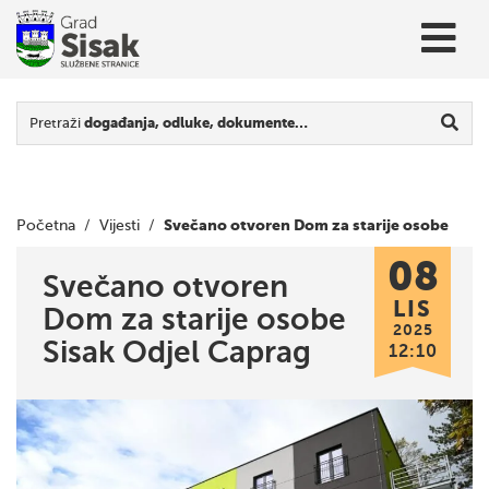
Pretraži
događanja, odluke, dokumente…
Svečano otvoren Dom za starije osobe
Početna
/
Vijesti
/
08
Sisak Odjel Caprag
Svečano otvoren
LIS
Dom za starije osobe
2025
Sisak Odjel Caprag
12:10