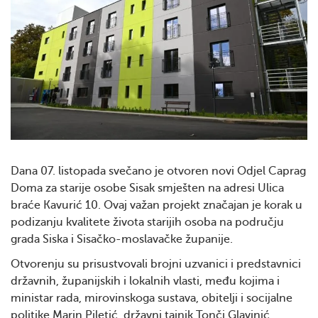
Dana 07. listopada svečano je otvoren novi Odjel Caprag
Doma za starije osobe Sisak smješten na adresi Ulica
braće Kavurić 10. Ovaj važan projekt značajan je korak u
podizanju kvalitete života starijih osoba na području
grada Siska i Sisačko-moslavačke županije.
Otvorenju su prisustvovali brojni uzvanici i predstavnici
državnih, županijskih i lokalnih vlasti, među kojima i
ministar rada, mirovinskoga sustava, obitelji i socijalne
politike Marin Piletić, državni tajnik Tonči Glavinić,