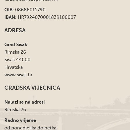
OIB:
08686015790
IBAN:
HR7924070001839100007
ADRESA
Grad Sisak
Rimska 26
Sisak 44000
Hrvatska
www.sisak.hr
GRADSKA VIJEĆNICA
Nalazi se na adresi
Rimska 26
Radno vrijeme
od ponedjeljka do petka