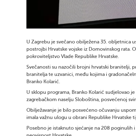
U Zagrebu je svečano obilježena 35. obljetnica us
postrojbi Hrvatske vojske iz Domovinskog rata. 
pokroviteljstvo Vlade Republike Hrvatske.
Svečanosti su nazočili brojni hrvatski branitelji, p
branitelja te uzvanici, među kojima i gradonačel
Branko Kolarić.
U sklopu programa, Branko Kolarić sudjelovao je
zagrebačkom naselju Sloboština, posvećenoj svim
Obilježavanje je bilo posvećeno očuvanju uspomen
imala važnu ulogu u obrani Republike Hrvatske 
Posebno je istaknuto sjećanje na 208 poginulih i n
neovisnost Hrvatske.