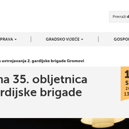
Pretraži
UPRAVA
GRADSKO VIJEĆE
GOSPO
a ustrojavanja 2. gardijske brigade Gromovi
a 35. obljetnica
S
ardijske brigade
2
1