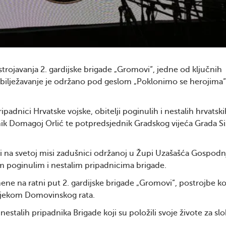
trojavanja 2. gardijske brigade „Gromovi“, jedne od ključnih
Obilježavanje je održano pod geslom „Poklonimo se herojima“
ripadnici Hrvatske vojske, obitelji poginulih i nestalih hrvatsk
nik Domagoj Orlić te potpredsjednik Gradskog vijeća Grada Si
 i na svetoj misi zadušnici održanoj u Župi Uzašašća Gospodn
 poginulim i nestalim pripadnicima brigade.
e na ratni put 2. gardijske brigade „Gromovi“, postrojbe ko
tijekom Domovinskog rata.
estalih pripadnika Brigade koji su položili svoje živote za sl