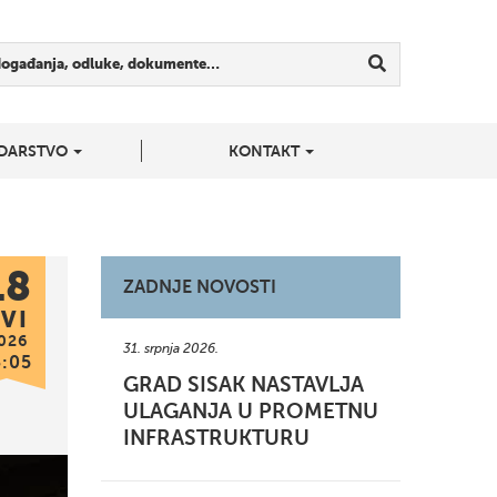
događanja, odluke, dokumente…
DARSTVO
KONTAKT
18
ZADNJE NOVOSTI
VI
026
31. srpnja 2026.
3:05
GRAD SISAK NASTAVLJA
ULAGANJA U PROMETNU
INFRASTRUKTURU