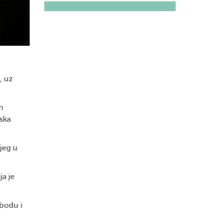
, uz
ih
ska
jeg u
ja je
obodu i