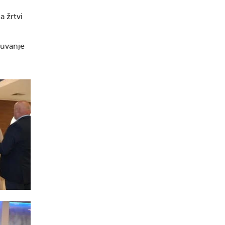
a žrtvi
čuvanje