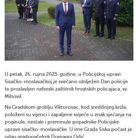
U petak, 26. rujna 2025. godine, u Policijskoj upravi
Sisačko-moslavačkoj je svečano obilježen Dan policije
te proslavljen nebeski zaštitnik hrvatskih policajaca, sv.
Mihovil.
Na Gradskom groblju Viktorovac, kod središnjeg križa,
položeni su vijenci i zapaljene svijeće u znak sjećanja na
poginule, nestale i preminule pripadnike Policijske
uprave sisačko-moslavačke. U ime Grada Siska počast je
odao gradonačelnik Domagoj Orlić.