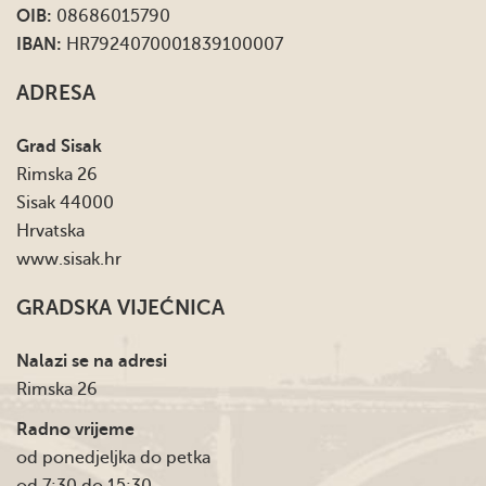
OIB:
08686015790
IBAN:
HR7924070001839100007
ADRESA
Grad Sisak
Rimska 26
Sisak 44000
Hrvatska
www.sisak.hr
GRADSKA VIJEĆNICA
Nalazi se na adresi
Rimska 26
Radno vrijeme
od ponedjeljka do petka
od 7:30 do 15:30