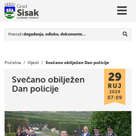
Pretraži
događanja, odluke, dokumente…
Svečano obilježen Dan policije
Početna
/
Vijesti
/
29
Svečano obilježen
RUJ
Dan policije
2025
07:09