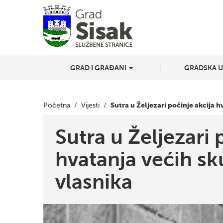
GRAD I GRAĐANI
GRADSKA 
Sutra u Željezari počinje akcija 
Početna
/
Vijesti
/
Sutra u Željezari 
hvatanja većih sk
vlasnika