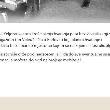
 Željezara, sutra kreće akcija hvatanja pasa bez vlasnika koji 
ažiran tim Veleučilišta u Karlovcu koji planira hvatanje i
kako bi se lociralo mjesto na kojem se na kojem se psi okuplj
je što više drže pod nadzorom, ali i da dojave eventualne sus
ormacije možete dojaviti na brojeve mobitela i .