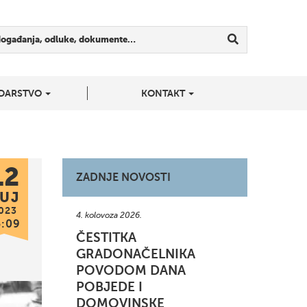
događanja, odluke, dokumente…
DARSTVO
KONTAKT
12
ZADNJE NOVOSTI
UJ
023
4. kolovoza 2026.
5:09
ČESTITKA
GRADONAČELNIKA
POVODOM DANA
POBJEDE I
DOMOVINSKE