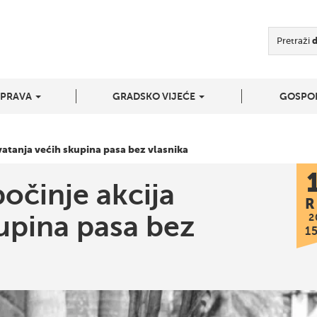
Pretraži
UPRAVA
GRADSKO VIJEĆE
GOSPO
hvatanja većih skupina pasa bez vlasnika
počinje akcija
R
upina pasa bez
2
1