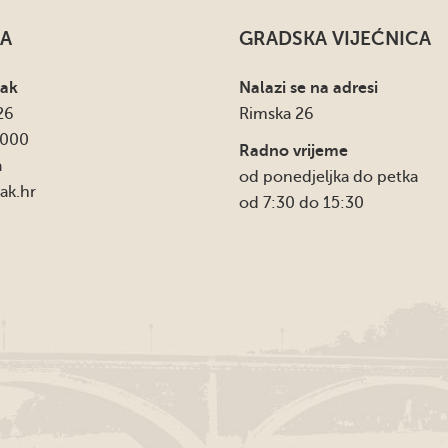
A
GRADSKA VIJEĆNICA
sak
Nalazi se na adresi
26
Rimska 26
4000
Radno vrijeme
a
od ponedjeljka do petka
ak.hr
od 7:30 do 15:30