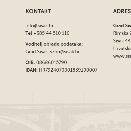
KONTAKT
ADRES
info
@sisak.hr
Grad Si
Tel
+385 44 510 110
Rimska 
Sisak 4
Voditelj obrade podataka
:
Hrvatsk
Grad Sisak,
szop@sisak.hr
www.sis
OIB:
08686015790
IBAN:
HR7924070001839100007