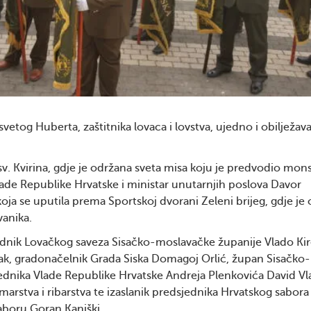
vetog Huberta, zaštitnika lovaca i lovstva, ujedno i obilježav
sv. Kvirina, gdje je održana sveta misa koju je predvodio mons
lade Republike Hrvatske i ministar unutarnjih poslova Davor
koja se uputila prema Sportskoj dvorani Zeleni brijeg, gdje je
anika.
dnik Lovačkog saveza Sisačko-moslavačke županije Vlado Kir
ak, gradonačelnik Grada Siska Domagoj Orlić, župan Sisačko-
jednika Vlade Republike Hrvatske Andreja Plenkovića David Vla
marstva i ribarstva te izaslanik predsjednika Hrvatskog sabora
boru Goran Kaniški.