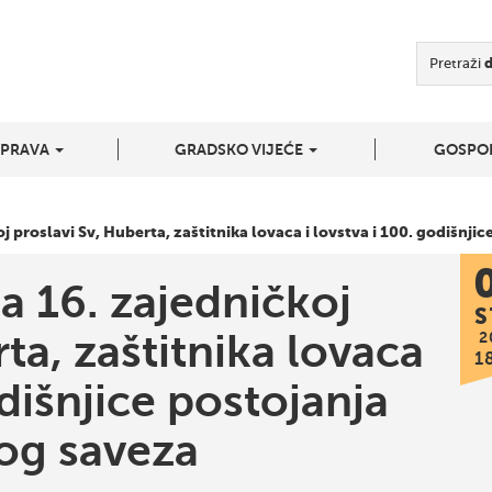
Pretraži
UPRAVA
GRADSKO VIJEĆE
GOSPO
j proslavi Sv, Huberta, zaštitnika lovaca i lovstva i 100. godišnj
a 16. zajedničkoj
S
ta, zaštitnika lovaca
2
1
odišnjice postojanja
og saveza