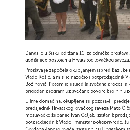
Danas je u Sisku održana 16. zajednička proslava s
godišnjice postojanja Hrvatskog lovačkog saveza.
Proslava je započela okupljanjem ispred Bazilike 
Vlado Košić, a misi je nazočio i potpredsjednik V
Božinović. Potom je uslijedila svečana procesija 
prigodan program uz svečane govore brojnih uzv
U ime domaćina, okupljene su pozdravili predsje
predsjednik Hrvatskog lovačkog saveza Mato Čič
moslavačke županije Ivan Celjak, izaslanik preds
potpredsjednik Vlade i ministar poljoprivrede, šu
Gordana Jandrokovića, zastupnik u Hrvatskom sa