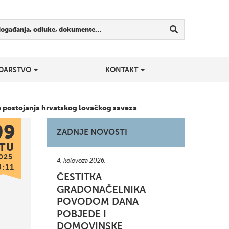
događanja, odluke, dokumente…
DARSTVO
KONTAKT
ice postojanja hrvatskog lovačkog saveza
09
ZADNJE NOVOSTI
TU
025
4. kolovoza 2026.
8:11
ČESTITKA
GRADONAČELNIKA
POVODOM DANA
POBJEDE I
DOMOVINSKE