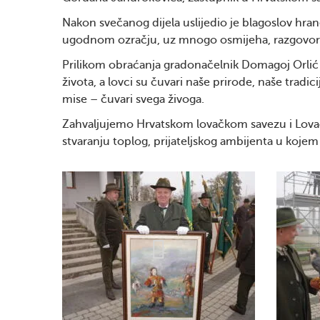
Nakon svečanog dijela uslijedio je blagoslov hran
ugodnom ozračju, uz mnogo osmijeha, razgovora 
Prilikom obraćanja gradonačelnik Domagoj Orlić is
života, a lovci su čuvari naše prirode, naše tradi
mise – čuvari svega živoga.
Zahvaljujemo Hrvatskom lovačkom savezu i Lovač
stvaranju toplog, prijateljskog ambijenta u kojem