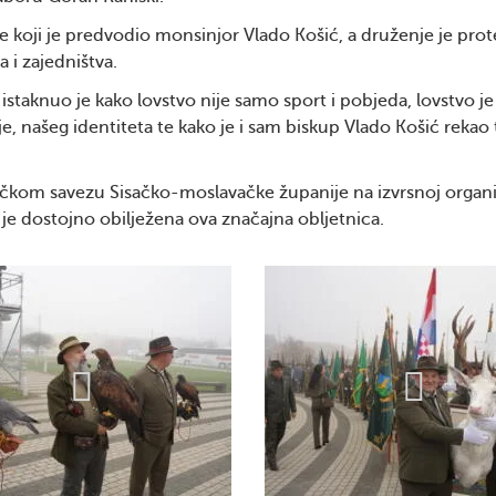
e koji je predvodio monsinjor Vlado Košić, a druženje je prot
i zajedništva.
taknuo je kako lovstvo nije samo sport i pobjeda, lovstvo je 
cije, našeg identiteta te kako je i sam biskup Vlado Košić reka
kom savezu Sisačko-moslavačke županije na izvrsnoj organiza
 je dostojno obilježena ova značajna obljetnica.