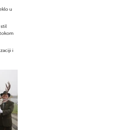
eklo u
stil
o tokom
ciji i