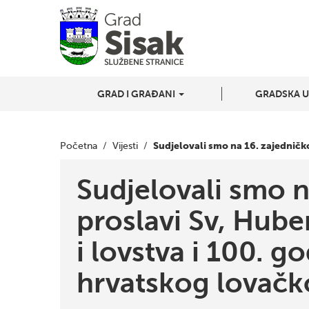
GRAD I GRAĐANI
GRADSKA 
Sudjelovali smo na 16. zajedničko
Početna
/
Vijesti
/
Sudjelovali smo n
proslavi Sv, Huber
i lovstva i 100. g
hrvatskog lovačk