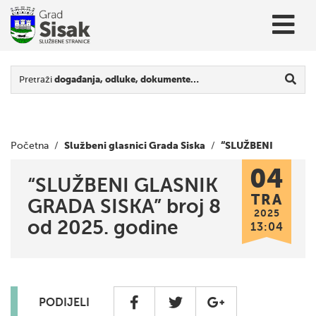
Pretraži
događanja, odluke, dokumente…
Službeni glasnici Grada Siska
“SLUŽBENI
Početna
/
/
04
GLASNIK GRADA SISKA” broj 8 od 2025. godine
“SLUŽBENI GLASNIK
TRA
GRADA SISKA” broj 8
2025
od 2025. godine
13:04
PODIJELI