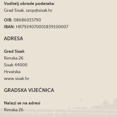
Voditelj obrade podataka
:
Grad Sisak,
szop@sisak.hr
OIB:
08686015790
IBAN:
HR7924070001839100007
ADRESA
Grad Sisak
Rimska 26
Sisak 44000
Hrvatska
www.sisak.hr
GRADSKA VIJEĆNICA
Nalazi se na adresi
Rimska 26