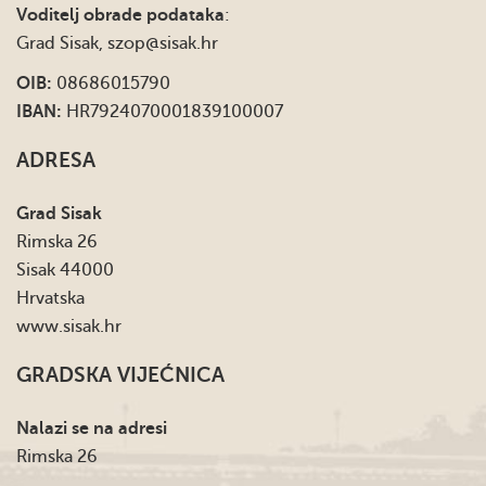
Voditelj obrade podataka
:
Grad Sisak,
szop@sisak.hr
OIB:
08686015790
IBAN:
HR7924070001839100007
ADRESA
Grad Sisak
Rimska 26
Sisak 44000
Hrvatska
www.sisak.hr
GRADSKA VIJEĆNICA
Nalazi se na adresi
Rimska 26