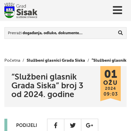
Pretraži
događanja, odluke, dokumente…
Službeni glasnici Grada Siska
“Službeni glasnik
Početna
/
/
01
Grada Siska” broj 3 od 2024. godine
“Službeni glasnik
OŽU
Grada Siska” broj 3
2024
od 2024. godine
09:03
PODIJELI