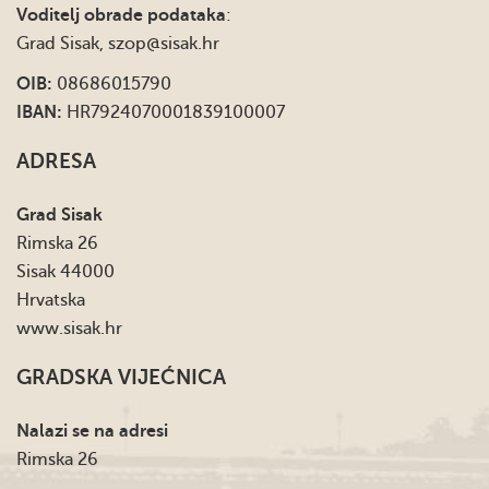
Voditelj obrade podataka
:
Grad Sisak,
szop@sisak.hr
OIB:
08686015790
IBAN:
HR7924070001839100007
ADRESA
Grad Sisak
Rimska 26
Sisak 44000
Hrvatska
www.sisak.hr
GRADSKA VIJEĆNICA
Nalazi se na adresi
Rimska 26