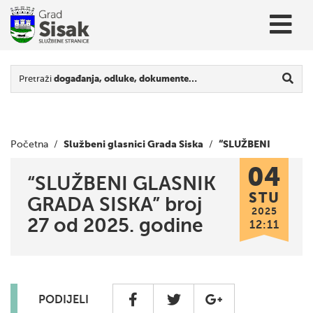
Pretraži
događanja, odluke, dokumente…
Službeni glasnici Grada Siska
“SLUŽBENI
Početna
/
/
04
GLASNIK GRADA SISKA” broj 27 od 2025. godine
“SLUŽBENI GLASNIK
STU
GRADA SISKA” broj
2025
27 od 2025. godine
12:11
PODIJELI