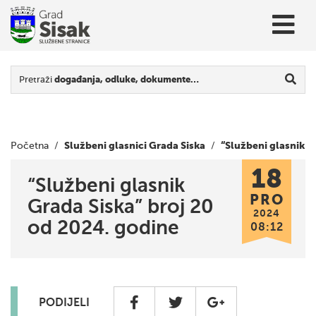
Pretraži
događanja, odluke, dokumente…
Službeni glasnici Grada Siska
“Službeni glasnik
Početna
/
/
18
Grada Siska” broj 20 od 2024. godine
“Službeni glasnik
PRO
Grada Siska” broj 20
2024
od 2024. godine
08:12
PODIJELI