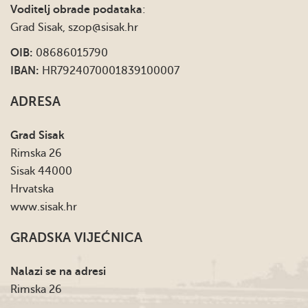
Voditelj obrade podataka
:
Grad Sisak,
szop@sisak.hr
OIB:
08686015790
IBAN:
HR7924070001839100007
ADRESA
Grad Sisak
Rimska 26
Sisak 44000
Hrvatska
www.sisak.hr
GRADSKA VIJEĆNICA
Nalazi se na adresi
Rimska 26