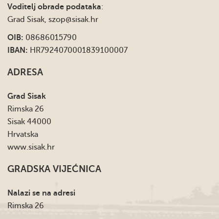
Voditelj obrade podataka
:
Grad Sisak,
szop@sisak.hr
OIB:
08686015790
IBAN:
HR7924070001839100007
ADRESA
Grad Sisak
Rimska 26
Sisak 44000
Hrvatska
www.sisak.hr
GRADSKA VIJEĆNICA
Nalazi se na adresi
Rimska 26