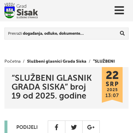
Pretraži
događanja, odluke, dokumente…
Službeni glasnici Grada Siska
“SLUŽBENI
Početna
/
/
22
GLASNIK GRADA SISKA” broj 19 od 2025. godine
“SLUŽBENI GLASNIK
SRP
GRADA SISKA” broj
2025
19 od 2025. godine
13:07
PODIJELI