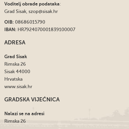
Voditelj obrade podataka
:
Grad Sisak,
szop@sisak.hr
OIB:
08686015790
IBAN:
HR7924070001839100007
ADRESA
Grad Sisak
Rimska 26
Sisak 44000
Hrvatska
www.sisak.hr
GRADSKA VIJEĆNICA
Nalazi se na adresi
Rimska 26