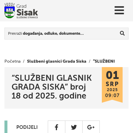
Pretraži
događanja, odluke, dokumente…
Službeni glasnici Grada Siska
“SLUŽBENI
Početna
/
/
01
GLASNIK GRADA SISKA” broj 18 od 2025. godine
“SLUŽBENI GLASNIK
SRP
GRADA SISKA” broj
2025
18 od 2025. godine
09:07
PODIJELI