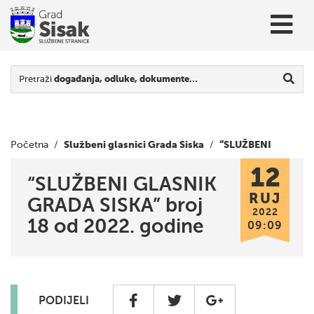
Pretraži
događanja, odluke, dokumente…
Službeni glasnici Grada Siska
“SLUŽBENI
Početna
/
/
12
GLASNIK GRADA SISKA” broj 18 od 2022. godine
“SLUŽBENI GLASNIK
RUJ
GRADA SISKA” broj
2022
18 od 2022. godine
09:09
PODIJELI