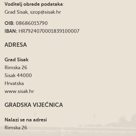
Voditelj obrade podataka
:
Grad Sisak,
szop@sisak.hr
OIB:
08686015790
IBAN:
HR7924070001839100007
ADRESA
Grad Sisak
Rimska 26
Sisak 44000
Hrvatska
www.sisak.hr
GRADSKA VIJEĆNICA
Nalazi se na adresi
Rimska 26