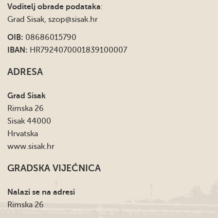
Voditelj obrade podataka
:
Grad Sisak,
szop@sisak.hr
OIB:
08686015790
IBAN:
HR7924070001839100007
ADRESA
Grad Sisak
Rimska 26
Sisak 44000
Hrvatska
www.sisak.hr
GRADSKA VIJEĆNICA
Nalazi se na adresi
Rimska 26