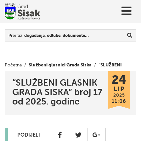
Pretraži
događanja, odluke, dokumente…
Službeni glasnici Grada Siska
“SLUŽBENI
Početna
/
/
24
GLASNIK GRADA SISKA” broj 17 od 2025. godine
“SLUŽBENI GLASNIK
LIP
GRADA SISKA” broj 17
2025
od 2025. godine
11:06
PODIJELI