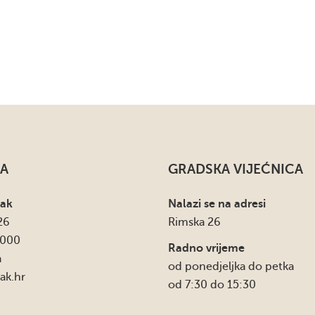
A
GRADSKA VIJEĆNICA
sak
Nalazi se na adresi
26
Rimska 26
4000
Radno vrijeme
a
od ponedjeljka do petka
ak.hr
od 7:30 do 15:30