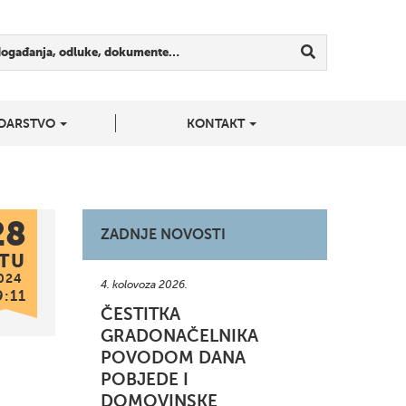
događanja, odluke, dokumente…
DARSTVO
KONTAKT
28
ZADNJE NOVOSTI
TU
024
4. kolovoza 2026.
9:11
ČESTITKA
GRADONAČELNIKA
POVODOM DANA
POBJEDE I
DOMOVINSKE