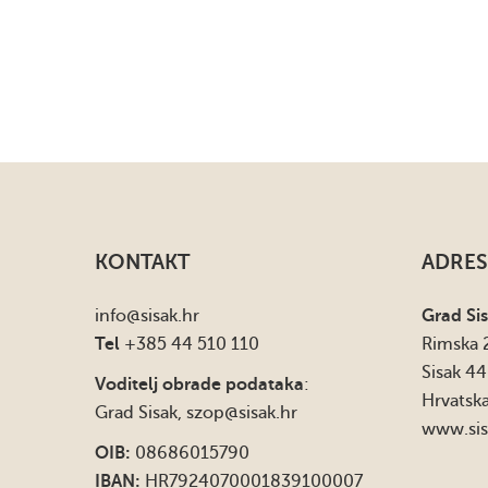
KONTAKT
ADRES
info
@sisak.hr
Grad Si
Tel
+385 44 510 110
Rimska 
Sisak 4
Voditelj obrade podataka
:
Hrvatsk
Grad Sisak,
szop@sisak.hr
www.sis
OIB:
08686015790
IBAN:
HR7924070001839100007