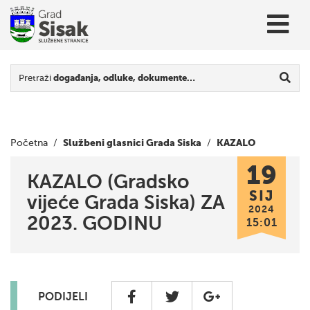
Pretraži
događanja, odluke, dokumente…
Službeni glasnici Grada Siska
KAZALO
Početna
/
/
19
(Gradsko vijeće Grada Siska) ZA 2023. GODINU
KAZALO (Gradsko
SIJ
vijeće Grada Siska) ZA
2024
2023. GODINU
15:01
PODIJELI