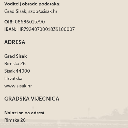
Voditelj obrade podataka
:
Grad Sisak,
szop@sisak.hr
OIB:
08686015790
IBAN:
HR7924070001839100007
ADRESA
Grad Sisak
Rimska 26
Sisak 44000
Hrvatska
www.sisak.hr
GRADSKA VIJEĆNICA
Nalazi se na adresi
Rimska 26