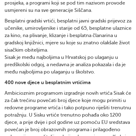
prosjeka, a programi koji se pod tim nazivom provode
usmjereni su na sve generacije Siščana.
Besplatni gradski vrtići, besplatni javni gradski prijevoz za
učenike, umirovljenike i starije od 65, besplatne ulaznice
za kino, na plivanje, klizanje i besplatna članarina u
gradskoj knjižnici, mjere su koje su znatno olakšale život
sisačkim obiteljima.
Sisak je među najboljima u Hrvatskoj po ulaganju u
predškolski odgoj, a nedavna je analiza pokazala i da je
među najboljima po ulaganju u školstvo.
400 nove djece u besplatnim vrtićima
Ambicioznim programom izgradnje novih vrtića Sisak će
za čak trećinu povećati broj djece koje mogu primiti u
redovne programe vrtića i tako potpuno riješiti trenutnu
potražnju. U Sisku vrtiće trenutno pohađa oko 1200
djece, a prije dvije i pol godine uz pomoću EU sredstava
povećan je broj obrazovnih programa i prilagođeno