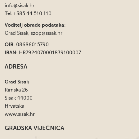
info
@sisak.hr
Tel
+385 44 510 110
Voditelj obrade podataka
:
Grad Sisak,
szop@sisak.hr
OIB:
08686015790
IBAN:
HR7924070001839100007
ADRESA
Grad Sisak
Rimska 26
Sisak 44000
Hrvatska
www.sisak.hr
GRADSKA VIJEĆNICA