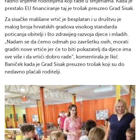
radno vrijeme roditeljima koji rade u smjenama. Kada je
prestalo EU financiranje taj je trošak preuzeo Grad Sisak.
Za sisačke mališane vrtić je besplatan i u društvu je
malog broja hrvatskih gradova visokog standarda
poticanja obitelji i što zdravijeg razvoja djece i mladih.
„Nadam se da ćemo odmah po završetku ovih, morati
graditi nove vrtiće jer će to biti pokazatelj da djece ima
sve više i da vrtići dobro rade“, komentirala je Ikić
Baniček kada je Grad Sisak preuzeo trošak koji su do
nedavno plaćali roditelji.