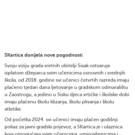
SKartica donijela nove pogodnosti
Svoju viziju grada sretnih obitelji Sisak ostvaruje
isplatom džeparca svim učenicima osnovnih i srednjih
škola, od 2018. godine svi učenici četvrtih razreda imaju
plaćeno tjedan dana ljetovanje u gradskom odmaralištu
u Zaostrogu, a jedino u Sisku djeca vrtićke i školske dobi
imaju plaćenu školu klizanja, školu plivanja i školu
atletike.
Od početka 2024. svi učenici imaju plaćen godišnji
pokaz za javni gradski prijevoz, a SKartica je i ulaznica
koja omogućava svim učenicima, umirovljenicima i