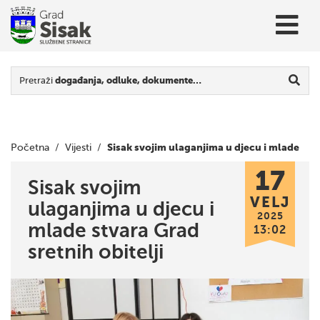
Pretraži
događanja, odluke, dokumente…
Sisak svojim ulaganjima u djecu i mlade
Početna
/
Vijesti
/
17
stvara Grad sretnih obitelji
Sisak svojim
VELJ
ulaganjima u djecu i
2025
mlade stvara Grad
13:02
sretnih obitelji