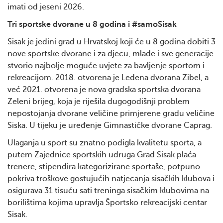
imati od jeseni 2026.
Tri sportske dvorane u 8 godina i #samoSisak
Sisak je jedini grad u Hrvatskoj koji će u 8 godina dobiti 3
nove sportske dvorane i za djecu, mlade i sve generacije
stvorio najbolje moguće uvjete za bavljenje sportom i
rekreacijom. 2018. otvorena je Ledena dvorana Zibel, a
već 2021. otvorena je nova gradska sportska dvorana
Zeleni brijeg, koja je riješila dugogodišnji problem
nepostojanja dvorane veličine primjerene gradu veličine
Siska. U tijeku je uređenje Gimnastičke dvorane Caprag.
Ulaganja u sport su znatno podigla kvalitetu sporta, a
putem Zajednice sportskih udruga Grad Sisak plaća
trenere, stipendira kategorizirane sportaše, potpuno
pokriva troškove gostujućih natjecanja sisačkih klubova i
osigurava 31 tisuću sati treninga sisačkim klubovima na
borilištima kojima upravlja Športsko rekreacijski centar
Sisak.