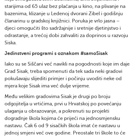
starijima od 65 ulaz bez plaćanja u kino, na plivanje na
bazenima, klizanje u Ledenoj dvorani Zibel i godišnju
članarinu u gradskoj knjižnici. Poruka je vrlo jasna –
djeci omogućiti što sadržajnije i sretnije djetinjstvo i
odrastanje, a trećoj dobi zahvaliti za doprinos u razvoju
Siska.
Jedinstveni programi s oznakom #samoSisak
Iako su se Siščani već navikli na pogodnosti koje im daje
Grad Sisak, treba spomenuti da tek sada neki gradovi
pokušavaju slijediti primjer i počinju uvoditi neke od
mjera koje Sisak ima već dulje vrijeme.
Među velikim gradovima Sisak je drugi po broju
odgojitelja u vrtićima, prvi u Hrvatskoj po povećanju
ulaganja u obrazovanje, a pokrenuti su projekti
dogradnje škola kojima će prijeći na jednosmjensku
nastavu. Čak 6 od 9 sisačkih škola imat će nastavu u
jednoj smjeni već ove godine. Preostale tri škole to će