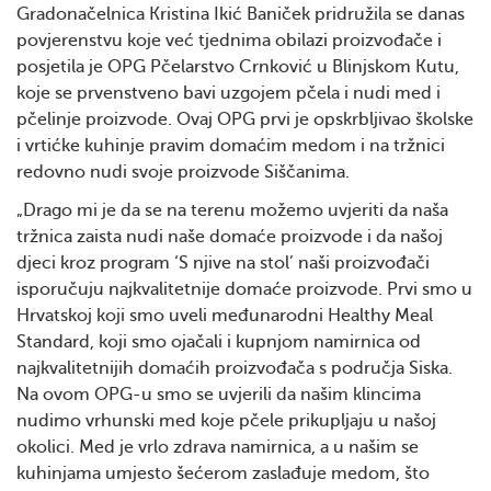
Gradonačelnica Kristina Ikić Baniček pridružila se danas
povjerenstvu koje već tjednima obilazi proizvođače i
posjetila je OPG Pčelarstvo Crnković u Blinjskom Kutu,
koje se prvenstveno bavi uzgojem pčela i nudi med i
pčelinje proizvode. Ovaj OPG prvi je opskrbljivao školske
i vrtićke kuhinje pravim domaćim medom i na tržnici
redovno nudi svoje proizvode Siščanima.
„Drago mi je da se na terenu možemo uvjeriti da naša
tržnica zaista nudi naše domaće proizvode i da našoj
djeci kroz program ‘S njive na stol’ naši proizvođači
isporučuju najkvalitetnije domaće proizvode. Prvi smo u
Hrvatskoj koji smo uveli međunarodni Healthy Meal
Standard, koji smo ojačali i kupnjom namirnica od
najkvalitetnijih domaćih proizvođača s područja Siska.
Na ovom OPG-u smo se uvjerili da našim klincima
nudimo vrhunski med koje pčele prikupljaju u našoj
okolici. Med je vrlo zdrava namirnica, a u našim se
kuhinjama umjesto šećerom zaslađuje medom, što