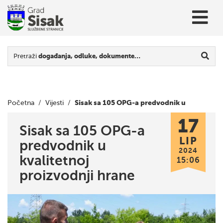
Pretraži
događanja, odluke, dokumente…
Sisak sa 105 OPG-a predvodnik u
Početna
/
Vijesti
/
17
kvalitetnoj proizvodnji hrane
Sisak sa 105 OPG-a
LIP
predvodnik u
2024
kvalitetnoj
15:06
proizvodnji hrane