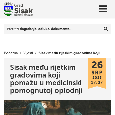
Pretraži
događanja, odluke, dokumente…
Sisak među rijetkim gradovima koji
Početna
/
Vijesti
/
26
pomažu u medicinski pomognutoj oplodnji
Sisak među rijetkim
SRP
gradovima koji
2023
pomažu u medicinski
17:07
pomognutoj oplodnji