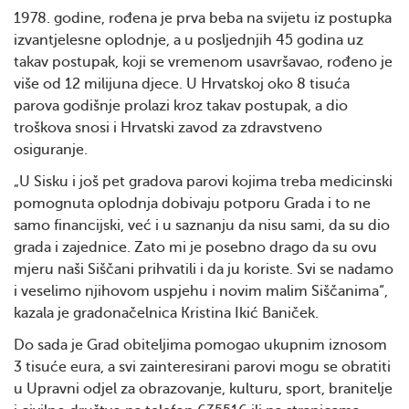
1978. godine, rođena je prva beba na svijetu iz postupka
izvantjelesne oplodnje, a u posljednjih 45 godina uz
takav postupak, koji se vremenom usavršavao, rođeno je
više od 12 milijuna djece. U Hrvatskoj oko 8 tisuća
parova godišnje prolazi kroz takav postupak, a dio
troškova snosi i Hrvatski zavod za zdravstveno
osiguranje.
„U Sisku i još pet gradova parovi kojima treba medicinski
pomognuta oplodnja dobivaju potporu Grada i to ne
samo financijski, već i u saznanju da nisu sami, da su dio
grada i zajednice. Zato mi je posebno drago da su ovu
mjeru naši Siščani prihvatili i da ju koriste. Svi se nadamo
i veselimo njihovom uspjehu i novim malim Siščanima“,
kazala je gradonačelnica Kristina Ikić Baniček.
Do sada je Grad obiteljima pomogao ukupnim iznosom
3 tisuće eura, a svi zainteresirani parovi mogu se obratiti
u Upravni odjel za obrazovanje, kulturu, sport, branitelje