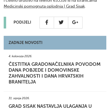
i civilno društvo na telefon 635516 ili na stranicama
Medicinski pomognuta oplodnja | Grad Sisak
.
PODIJELI
ZADNJE NOVOSTI
4. kolovoza 2026.
ČESTITKA GRADONAČELNIKA POVODOM
DANA POBJEDE I DOMOVINSKE
ZAHVALNOSTI I DANA HRVATSKIH
BRANITELJA
31. srpnja 2026.
GRAD SISAK NASTAVLJA ULAGANJA U