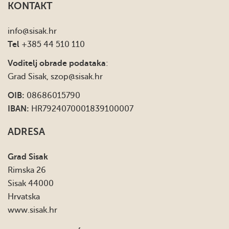
KONTAKT
info
@sisak.hr
Tel
+385 44 510 110
Voditelj obrade podataka
:
Grad Sisak,
szop@sisak.hr
OIB:
08686015790
IBAN:
HR7924070001839100007
ADRESA
Grad Sisak
Rimska 26
Sisak 44000
Hrvatska
www.sisak.hr