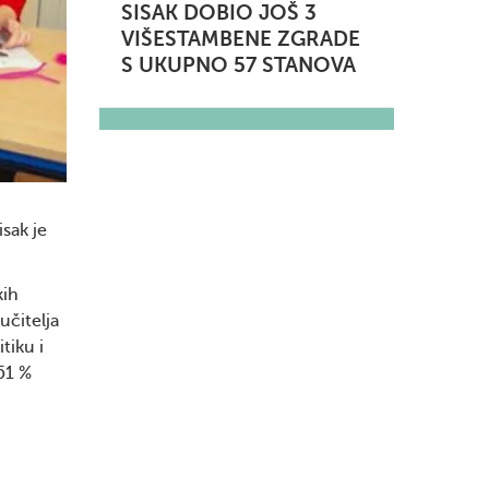
SISAK DOBIO JOŠ 3
VIŠESTAMBENE ZGRADE
S UKUPNO 57 STANOVA
sak je
.
kih
učitelja
tiku i
51 %