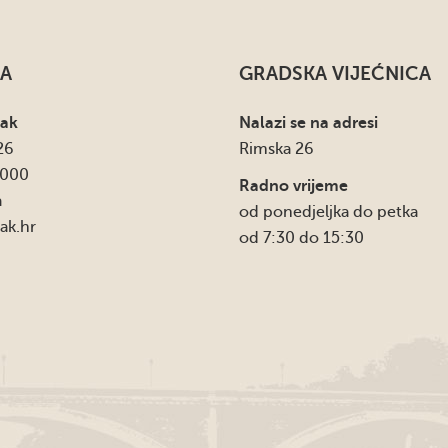
A
GRADSKA VIJEĆNICA
sak
Nalazi se na adresi
26
Rimska 26
4000
Radno vrijeme
a
od ponedjeljka do petka
ak.hr
od 7:30 do 15:30