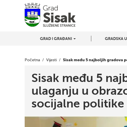
GRAD I GRAĐANI
GRADSKA 
Sisak među 5 najboljih gradova p
Početna
/
Vijesti
/
Sisak među 5 naj
ulaganju u obraz
socijalne politike