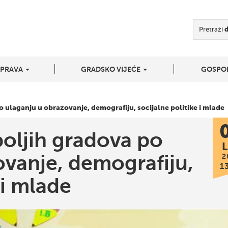
Pretraži
UPRAVA
GRADSKO VIJEĆE
GOSPO
o ulaganju u obrazovanje, demografiju, socijalne politike i mlade
boljih gradova po
L
ovanje, demografiju,
2
1
 i mlade