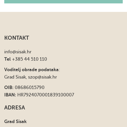
KONTAKT
info
@sisak.hr
Tel
+385 44 510 110
Voditelj obrade podataka
:
Grad Sisak,
szop@sisak.hr
OIB:
08686015790
IBAN:
HR7924070001839100007
ADRESA
Grad Sisak