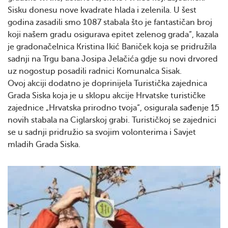
Sisku donesu nove kvadrate hlada i zelenila. U šest
godina zasadili smo 1087 stabala što je fantastičan broj
koji našem gradu osigurava epitet zelenog grada“, kazala
je gradonačelnica Kristina Ikić Baniček koja se pridružila
sadnji na Trgu bana Josipa Jelačića gdje su novi drvored
uz nogostup posadili radnici Komunalca Sisak.
Ovoj akciji dodatno je doprinijela Turistička zajednica
Grada Siska koja je u sklopu akcije Hrvatske turističke
zajednice „Hrvatska prirodno tvoja“, osigurala sađenje 15
novih stabala na Ciglarskoj grabi. Turističkoj se zajednici
se u sadnji pridružio sa svojim volonterima i Savjet
mladih Grada Siska.