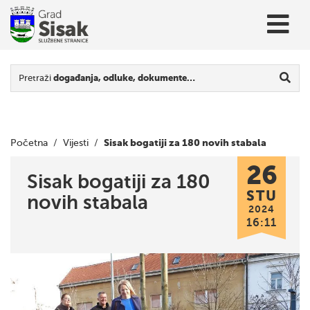
Pretraži
događanja, odluke, dokumente…
Sisak bogatiji za 180 novih stabala
Početna
/
Vijesti
/
26
Sisak bogatiji za 180
STU
novih stabala
2024
16:11