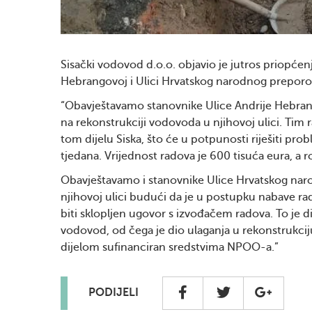
Sisački vodovod d.o.o. objavio je jutros priopće
Hebrangovoj i Ulici Hrvatskog narodnog preporo
“Obavještavamo stanovnike Ulice Andrije Hebranga 
na rekonstrukciji vodovoda u njihovoj ulici. Tim
tom dijelu Siska, što će u potpunosti riješiti pr
tjedana. Vrijednost radova je 600 tisuća eura, a r
Obavještavamo i stanovnike Ulice Hrvatskog nar
njihovoj ulici budući da je u postupku nabave r
biti sklopljen ugovor s izvođačem radova. To je di
vodovod, od čega je dio ulaganja u rekonstrukc
dijelom sufinanciran sredstvima NPOO-a.”
PODIJELI