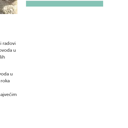
i radovi
dovoda u
lih
voda u
 roka
najvećim