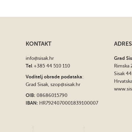
KONTAKT
ADRES
info
@sisak.hr
Grad Si
Tel
+385 44 510 110
Rimska 
Sisak 4
Voditelj obrade podataka
:
Hrvatsk
Grad Sisak,
szop@sisak.hr
www.sis
OIB:
08686015790
IBAN:
HR7924070001839100007