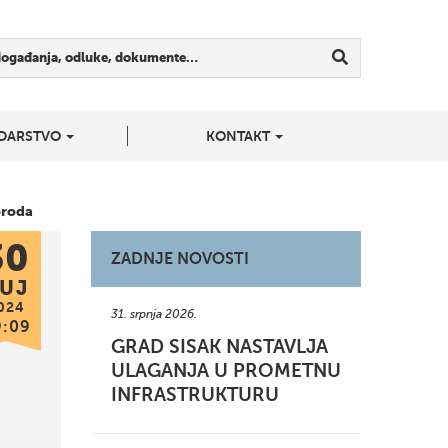
događanja, odluke, dokumente…
DARSTVO
KONTAKT
oroda
30
ZADNJE NOVOSTI
UJ
024
31. srpnja 2026.
9:09
GRAD SISAK NASTAVLJA
ULAGANJA U PROMETNU
INFRASTRUKTURU