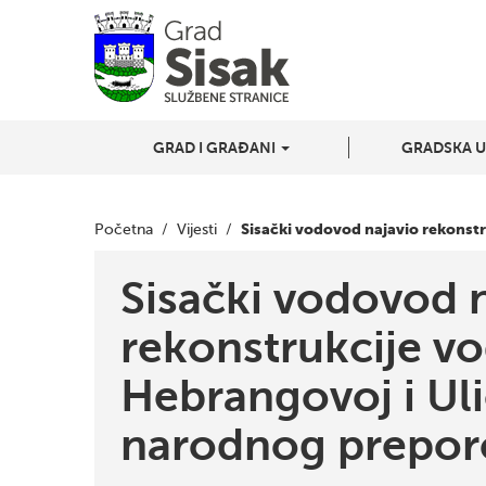
GRAD I GRAĐANI
GRADSKA 
Sisački vodovod najavio rekonst
Početna
/
Vijesti
/
Sisački vodovod 
rekonstrukcije v
Hebrangovoj i Ul
narodnog prepor