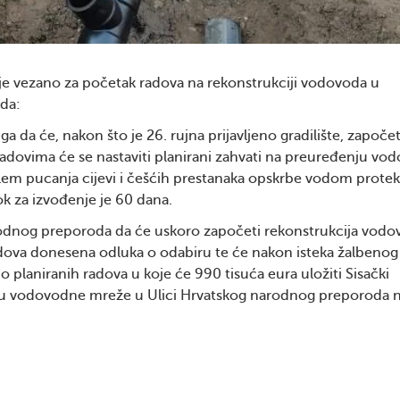
nje vezano za početak radova na rekonstrukciji vodovoda u
da:
da će, nakon što je 26. rujna prijavljeno gradilište, započet
 radovima će se nastaviti planirani zahvati na preuređenju vo
oblem pucanja cijevi i češćih prestanaka opskrbe vodom protek
ok za izvođenje je 60 dana.
odnog preporoda da će uskoro započeti rekonstrukcija vodo
adova donesena odluka o odabiru te će nakon isteka žalbenog
o planiranih radova u koje će 990 tisuća eura uložiti Sisački
iju vodovodne mreže u Ulici Hrvatskog narodnog preporoda 