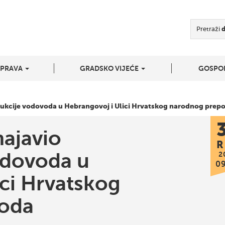
Pretraži
UPRAVA
GRADSKO VIJEĆE
GOSPO
rukcije vodovoda u Hebrangovoj i Ulici Hrvatskog narodnog prep
najavio
R
odovoda u
2
0
ici Hrvatskog
oda