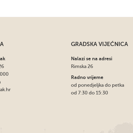
A
GRADSKA VIJEĆNICA
sak
Nalazi se na adresi
26
Rimska 26
4000
Radno vrijeme
a
od ponedjeljka do petka
ak.hr
od 7:30 do 15:30