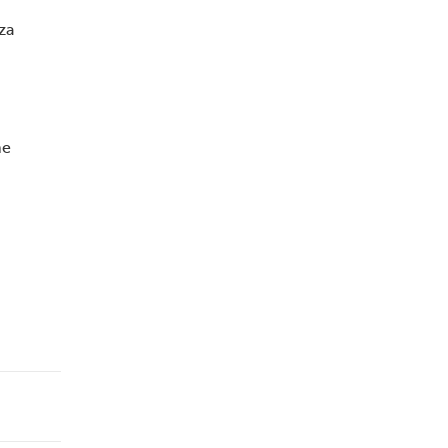
za
ne