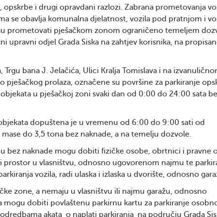
ti, opskrbe i drugi opravdani razlozi. Zabrana prometovanja vo
ima se obavlja komunalna djelatnost, vozila pod pratnjom i voz
ogu prometovati pješačkom zonom ograničeno temeljem dozv
i upravni odjel Grada Siska na zahtjev korisnika, na propis
, Trgu bana J. Jelačića, Ulici Kralja Tomislava i na izvanuličn
“ do pješačkog prolaza, označene su površine za parkiranje op
objekata u pješačkoj zoni svaki dan od 0:00 do 24:00 sata b
 objekata dopuštena je u vremenu od 6:00 do 9:00 sati od
 mase do 3,5 tona bez naknade, a na temelju dozvole.
nu bez naknade mogu dobiti fizičke osobe, obrtnici i pravne
eni prostor u vlasništvu, odnosno ugovorenom najmu te parkir
parkiranja vozila, radi ulaska i izlaska u dvorište, odnosno gara
šačke zone, a nemaju u vlasništvu ili najmu garažu, odnosno
ta mogu dobiti povlaštenu parkirnu kartu za parkiranje osobn
 odredbama akata o naplati parkiranja na području Grada Sis