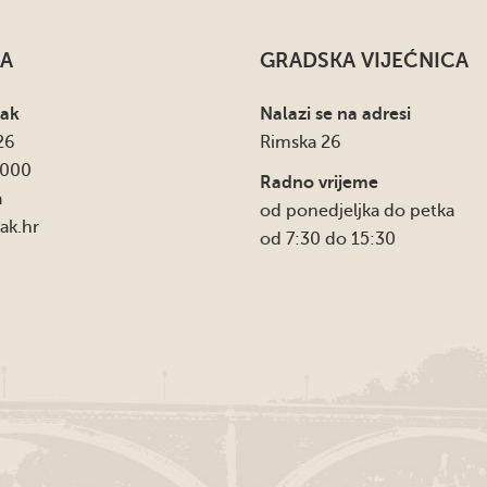
A
GRADSKA VIJEĆNICA
sak
Nalazi se na adresi
26
Rimska 26
4000
Radno vrijeme
a
od ponedjeljka do petka
ak.hr
od 7:30 do 15:30