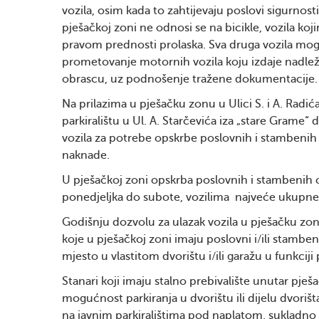
vozila, osim kada to zahtijevaju poslovi sigurnos
pješačkoj zoni ne odnosi se na bicikle, vozila koj
pravom prednosti prolaska. Sva druga vozila m
prometovanje motornih vozila koju izdaje nadležn
obrascu, uz podnošenje tražene dokumentacije.
Na prilazima u pješačku zonu u Ulici S. i A. Radića
parkiralištu u Ul. A. Starčevića iza „stare Grame
vozila za potrebe opskrbe poslovnih i stambenih 
naknade.
U pješačkoj zoni opskrba poslovnih i stambenih
ponedjeljka do subote, vozilima najveće ukupne
Godišnju dozvolu za ulazak vozila u pješačku zo
koje u pješačkoj zoni imaju poslovni i/ili stamb
mjesto u vlastitom dvorištu i/ili garažu u funkciji 
Stanari koji imaju stalno prebivalište unutar pje
mogućnost parkiranja u dvorištu ili dijelu dvoriš
na javnim parkiralištima pod naplatom, sukladno