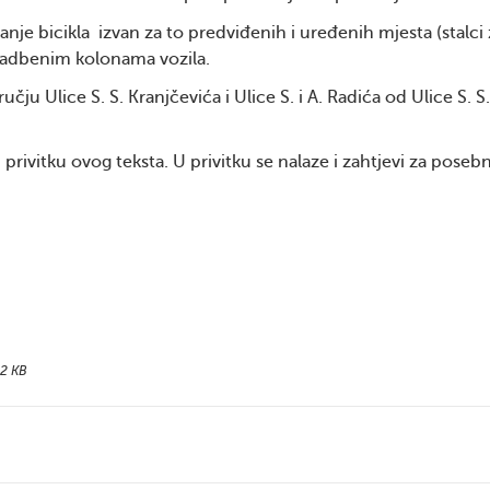
ranje bicikla izvan za to predviđenih i uređenih mjesta (stalci 
 svadbenim kolonama vozila.
u Ulice S. S. Kranjčevića i Ulice S. i A. Radića od Ulice S. S.
rivitku ovog teksta. U privitku se nalaze i zahtjevi za poseb
2 KB