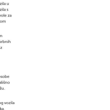
zila u
ila s
ole za
anom
om
skrbnih
ez
 osobe
ališno
žu.
og vozila
ka.