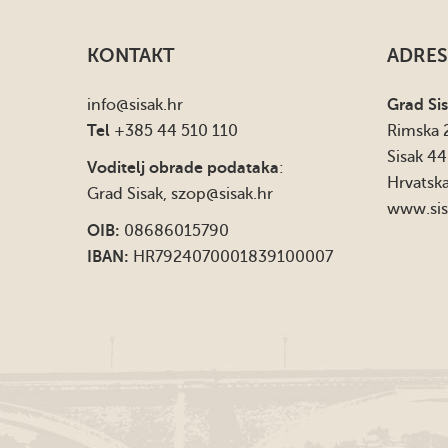
KONTAKT
ADRES
info
@sisak.hr
Grad Si
Tel
+385 44 510 110
Rimska 
Sisak 4
Voditelj obrade podataka
:
Hrvatsk
Grad Sisak,
szop@sisak.hr
www.sis
OIB:
08686015790
IBAN:
HR7924070001839100007