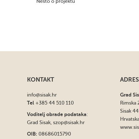
Nešto o projektu
KONTAKT
ADRES
info
@sisak.hr
Grad Si
Tel
+385 44 510 110
Rimska 
Sisak 4
Voditelj obrade podataka
:
Hrvatsk
Grad Sisak,
szop@sisak.hr
www.sis
OIB:
08686015790