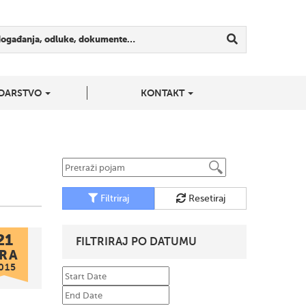
događanja, odluke, dokumente…
DARSTVO
KONTAKT
Filtriraj
Resetiraj
21
FILTRIRAJ PO DATUMU
RA
015