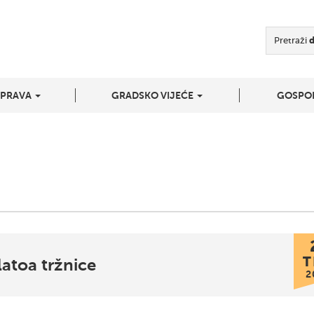
Pretraži
UPRAVA
GRADSKO VIJEĆE
GOSPO
T
latoa tržnice
2