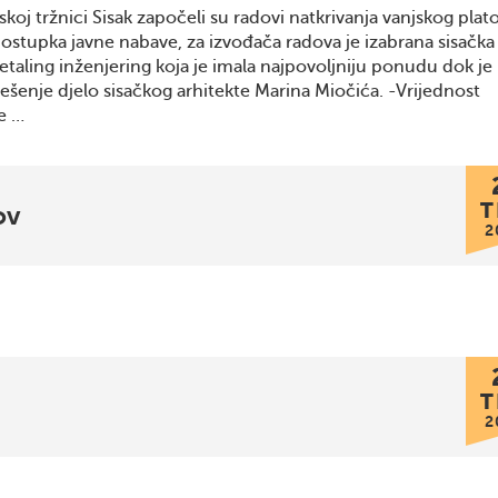
koj tržnici Sisak započeli su radovi natkrivanja vanjskog plato
stupka javne nabave, za izvođača radova je izabrana sisačka
etaling inženjering koja je imala najpovoljniju ponudu dok je
ješenje djelo sisačkog arhitekte Marina Miočića. -Vrijednost
e …
T
ov
2
T
2