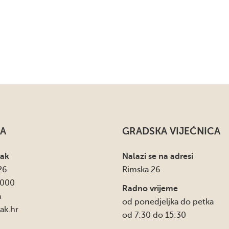
A
GRADSKA VIJEĆNICA
sak
Nalazi se na adresi
26
Rimska 26
4000
Radno vrijeme
a
od ponedjeljka do petka
ak.hr
od 7:30 do 15:30