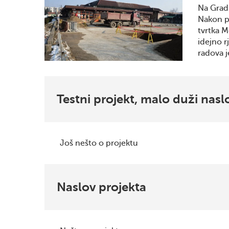
Na Grads
Nakon po
tvrtka M
idejno r
radova j
Testni projekt, malo duži nasl
Još nešto o projektu
Naslov projekta